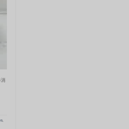
与消
es
,