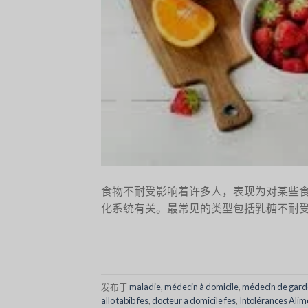
食物不耐受影响着许多人，表现为对某些
化系统有关。最常见的类型包括乳糖不耐受
发布于
maladie
,
médecin à domicile
,
médecin de gard
allo tabib fes
,
docteur a domicile fes
,
Intolérances Alim