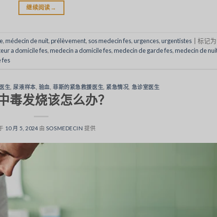
继续阅读
→
e
,
médecin de nuit
,
prélèvement
,
sos medecin fes
,
urgences
,
urgentistes
|
标记
eur a domicile fes
,
medecin a domicile fes
,
medecin de garde fes
,
medecin de nui
 fes
医生
,
尿液样本
,
验血
,
菲斯的紧急救援医生
,
紧急情况
,
急诊室医生
中毒发烧该怎么办？
于
10 月 5, 2024
由
SOSMEDECIN
提供