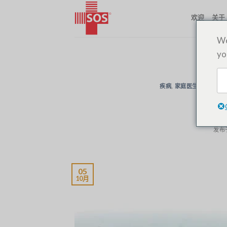
跳
欢迎
关于
至
内
We
容
yo
疾病
,
家庭医生
,
值班医生
严
发布
05
10月