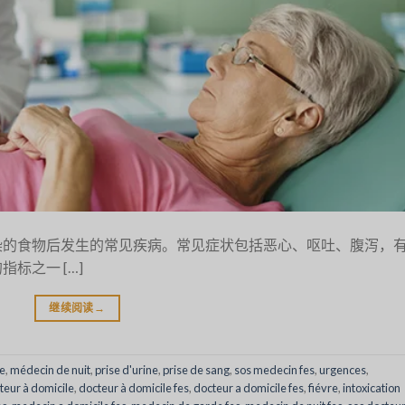
染的食物后发生的常见疾病。常见症状包括恶心、呕吐、腹泻，
标之一 […]
继续阅读
→
e
,
médecin de nuit
,
prise d'urine
,
prise de sang
,
sos medecin fes
,
urgences
,
teur à domicile
,
docteur à domicile fes
,
docteur a domicile fes
,
fiévre
,
intoxication