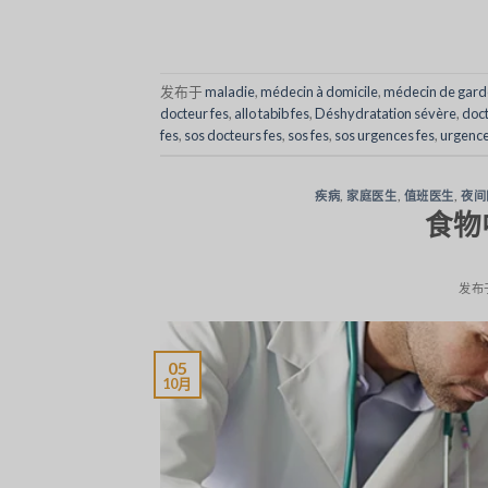
发布于
maladie
,
médecin à domicile
,
médecin de gard
docteur fes
,
allo tabib fes
,
Déshydratation sévère
,
doct
fes
,
sos docteurs fes
,
sos fes
,
sos urgences fes
,
urgence
疾病
,
家庭医生
,
值班医生
,
夜间
食物
发布
05
10月