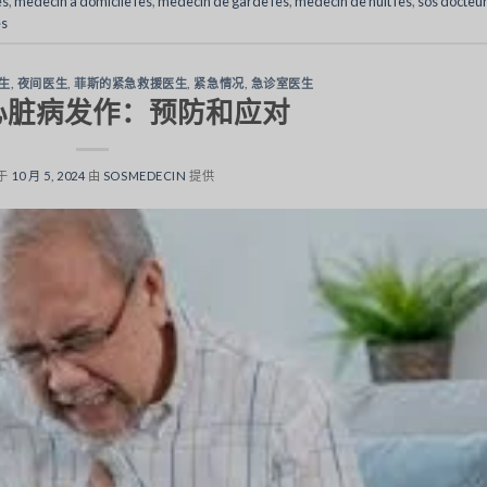
es
,
medecin a domicile fes
,
medecin de garde fes
,
medecin de nuit fes
,
sos docteu
es
生
,
夜间医生
,
菲斯的紧急救援医生
,
紧急情况
,
急诊室医生
心脏病发作：预防和应对
于
10 月 5, 2024
由
SOSMEDECIN
提供