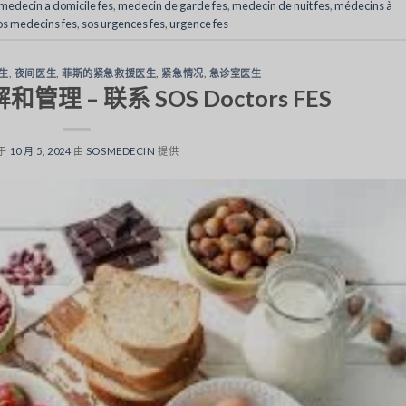
medecin a domicile fes
,
medecin de garde fes
,
medecin de nuit fes
,
médecins à
os medecins fes
,
sos urgences fes
,
urgence fes
生
,
夜间医生
,
菲斯的紧急救援医生
,
紧急情况
,
急诊室医生
 – 联系 SOS Doctors FES
于
10 月 5, 2024
由
SOSMEDECIN
提供