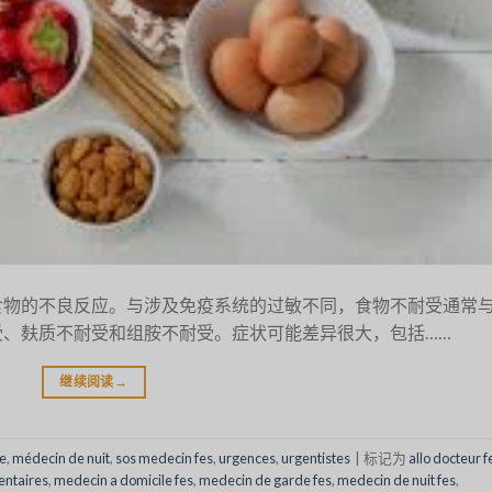
食物的不良反应。与涉及免疫系统的过敏不同，食物不耐受通常
、麸质不耐受和组胺不耐受。症状可能差异很大，包括……
继续阅读
→
e
,
médecin de nuit
,
sos medecin fes
,
urgences
,
urgentistes
|
标记为
allo docteur f
entaires
,
medecin a domicile fes
,
medecin de garde fes
,
medecin de nuit fes
,