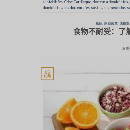
allo tabib fes
,
Crise Cardiaque
,
docteur a domicile fes
,
domicile fes
,
sos docteurs fes
,
sos fes
,
sos medecins
,
s
疾病
,
家庭医生
,
值班医
食物不耐受：了解和管理
发布
05
10月