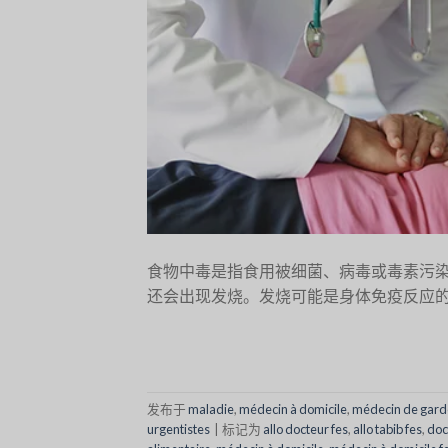
食物中毒是指食用被细菌、病毒或毒素污
还会出现发烧。发烧可能是身体免疫反应的指
发布于
maladie
,
médecin à domicile
,
médecin de gard
urgentistes
|
标记为
allo docteur fes
,
allo tabib fes
,
doc