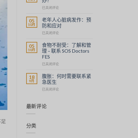
办？
et
Fièvre
已关闭评论
agir
en
cas
老年人心脏病发作：预
05
d’intoxication
10月
防和应对
alimentaire
Crise
已关闭评论
:
Cardiaque
que
chez
faire
食物不耐受：了解和管
05
les
?
10月
理 – 联系 SOS Doctors
Personnes
FES
Âgées
Intolérances
:
已关闭评论
Alimentaires
Prévention
:
et
腹胀：何时需要联系紧
18
Comprendre
Réaction
9月
急医生
et
Distension
已关闭评论
Gérer
Abdominale
–
:
faire
Quand
最新评论
appel
Contacter
à
SOS
SOS
不足
Médecins
médecins
分类
FES