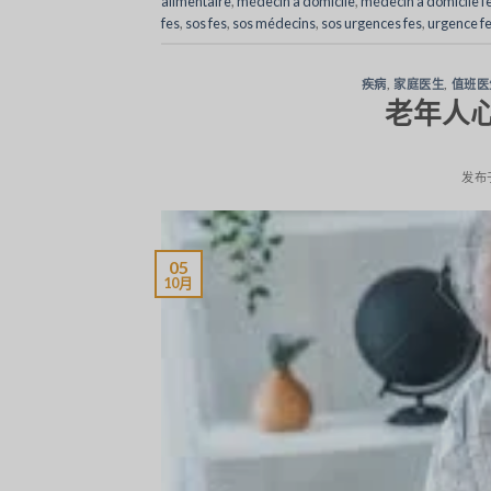
alimentaire
,
médecin à domicile
,
médecin à domicile f
fes
,
sos fes
,
sos médecins
,
sos urgences fes
,
urgence f
疾病
,
家庭医生
,
值班医
老年人
发布
05
10月