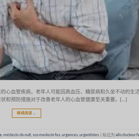
重的心血管疾病，老年人可能因高血压、糖尿病和久坐不动的生
状和预防措施对于改善老年人的心血管健康至关重要。[…]
继续阅读
→
e
,
médecin de nuit
,
sos medecin fes
,
urgences
,
urgentistes
|
标记为
allo docteur f