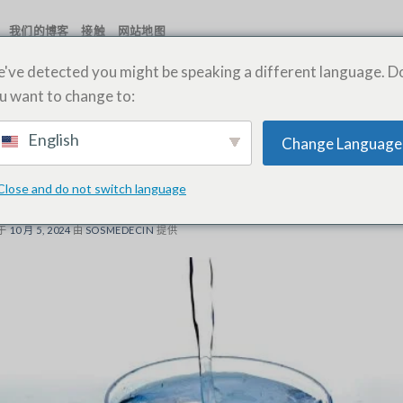
我们的博客
接触
网站地图
've detected you might be speaking a different language. D
u want to change to:
标签存档：
DOCTEUR A DOMICILE FES
English
Change Language
,
夜间医生
,
征收
,
菲斯的紧急救援医生
,
紧急情况
,
急诊室医生
重脱水：了解和应对
Close and do not switch language
于
10 月 5, 2024
由
SOSMEDECIN
提供