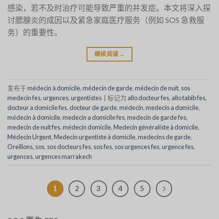
感染，若不及时治疗可能导致严重的并发症。本文将深入探
讨腮腺炎的成因以及紧急家庭医疗服务（例如 SOS 急救服
务）的重要性。
继续阅读
→
发布于
médecin à domicile
,
médecin de garde
,
médecin de nuit
,
sos
medecin fes
,
urgences
,
urgentistes
|
标记为
allo docteur fes
,
allo tabib fes
,
docteur a domicile fes
,
docteur de garde
,
médecin
,
medecin a domicile
,
médecin à domicile
,
medecin a domicile fes
,
medecin de garde fes
,
medecin de nuit fes
,
médecin domicile
,
Medecin généraliste à domicile
,
Médecin Urgent
,
Medecin urgentiste à domicile
,
medecins de garde
,
Oreillons
,
sos
,
sos docteurs fes
,
sos fes
,
sos urgences fes
,
urgence fes
,
urgences
,
urgences marrakech
1
2
3
4
5