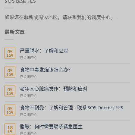
SOS 医生 FES
如果您在菲斯或周边地区，请联系我们的调度中心。.
最新文章
严重脱水：了解和应对
05
10月
Déshydratation
已关闭评论
sévère
:
食物中毒发烧该怎么办？
05
comprendre
10月
Fièvre
已关闭评论
et
en
agir
cas
老年人心脏病发作：预防和应对
05
d’intoxication
10月
Crise
已关闭评论
alimentaire
Cardiaque
:
chez
食物不耐受：了解和管理 – 联系 SOS Doctors FES
que
05
les
10月
faire
Intolérances
已关闭评论
Personnes
?
Alimentaires
Âgées
:
腹胀：何时需要联系紧急医生
:
18
Comprendre
9月
Prévention
Distension
已关闭评论
et