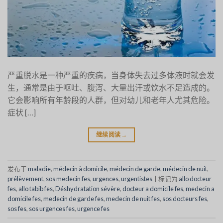
严重脱水是一种严重的疾病，当身体失去过多体液时就会发
生，通常是由于呕吐、腹泻、大量出汗或饮水不足造成的。
它会影响所有年龄段的人群，但对幼儿和老年人尤其危险。
症状 […]
继续阅读
→
发布于
maladie
,
médecin à domicile
,
médecin de garde
,
médecin de nuit
,
prélèvement
,
sos medecin fes
,
urgences
,
urgentistes
|
标记为
allo docteur
fes
,
allo tabib fes
,
Déshydratation sévère
,
docteur a domicile fes
,
medecin a
domicile fes
,
medecin de garde fes
,
medecin de nuit fes
,
sos docteurs fes
,
sos fes
,
sos urgences fes
,
urgence fes