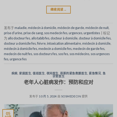
继续阅读
→
发布于
maladie
,
médecin à domicile
,
médecin de garde
,
médecin de nuit
,
prise d'urine
,
prise de sang
,
sos medecin fes
,
urgences
,
urgentistes
|
标记
为
allo docteur fes
,
allo tabib fes
,
docteur à domicile
,
docteur à domicile fes
,
docteur a domicile fes
,
fiévre
,
intoxication alimentaire
,
médecin à domicile
,
médecin à domicile fes
,
medecin a domicile fes
,
medecin de garde fes
,
medecin de nuit fes
,
sos docteurs fes
,
sos fes
,
sos médecins
,
sos urgences
fes
,
urgence fes
疾病
,
家庭医生
,
值班医生
,
夜间医生
,
菲斯的紧急救援医生
,
紧急情况
,
急
诊室医生
老年人心脏病发作：预防和应对
发布于
10 月 5, 2024
由
SOSMEDECIN
提供
05