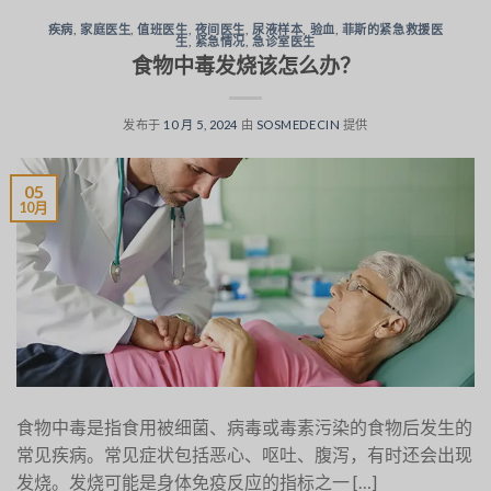
疾病
,
家庭医生
,
值班医生
,
夜间医生
,
尿液样本
,
验血
,
菲斯的紧急救援医
生
,
紧急情况
,
急诊室医生
食物中毒发烧该怎么办？
发布于
10 月 5, 2024
由
SOSMEDECIN
提供
05
10月
食物中毒是指食用被细菌、病毒或毒素污染的食物后发生的
常见疾病。常见症状包括恶心、呕吐、腹泻，有时还会出现
发烧。发烧可能是身体免疫反应的指标之一 […]