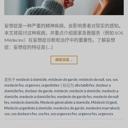
妄想症是一种严重的精神疾病，会影响患者对现实的感知。
本文将探讨这种疾病，并重点介绍居家急救服务（例如 SOS
Médecins）在妄想症诊断和治疗中的重要性。了解妄想
症：妄想症的特征是 […]
继续阅读
→
发布于
médecin à domicile
,
médecin de garde
,
médecin de nuit
,
sos
,
sos
medecin fes
,
urgences
,
urgentistes
|
标记为
allo tabib fes
,
docteur a
domicile fes
,
docteur de garde
,
médecin
,
médecin à domicile
,
medecin a
domicile
,
medecin a domicile fes
,
medecin de garde fes
,
medecin de nuit
fes
,
médecin domicile
,
Medecin généraliste à domicile
,
Médecin Urgent
,
Medecin urgentiste à domicile
,
medecins de garde
,
medecins marrakech
,
sos
,
sos docteurs fes
,
sos fes
,
sos urgences fes
,
urgence fes
,
urgences