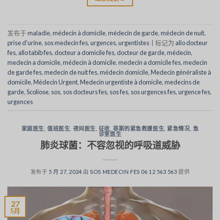
发布于
maladie
,
médecin à domicile
,
médecin de garde
,
médecin de nuit
,
prise d'urine
,
sos medecin fes
,
urgences
,
urgentistes
|
标记为
allo docteur
fes
,
allo tabib fes
,
docteur a domicile fes
,
docteur de garde
,
médecin
,
medecin a domicile
,
médecin à domicile
,
medecin a domicile fes
,
medecin
de garde fes
,
medecin de nuit fes
,
médecin domicile
,
Medecin généraliste à
domicile
,
Médecin Urgent
,
Medecin urgentiste à domicile
,
medecins de
garde
,
Scoliose
,
sos
,
sos docteurs fes
,
sos fes
,
sos urgences fes
,
urgence fes
,
urgences
家庭医生
,
值班医生
,
夜间医生
,
征收
,
菲斯的紧急救援医生
,
紧急情况
,
急
诊室医生
肺炎球菌：不容忽视的呼吸道威胁
发布于
5 月 27, 2024
由
SOS MEDECIN FES 06 12 563 563
提供
27
5月