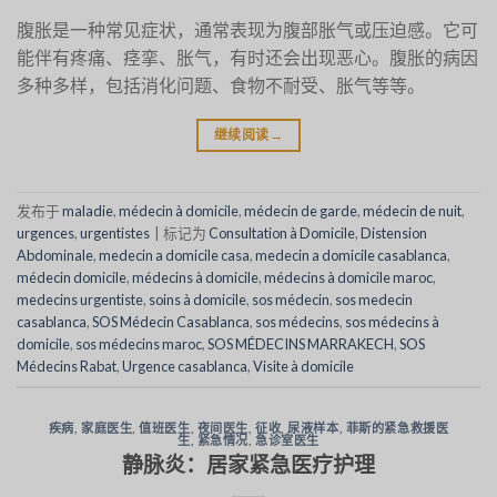
腹胀是一种常见症状，通常表现为腹部胀气或压迫感。它可
能伴有疼痛、痉挛、胀气，有时还会出现恶心。腹胀的病因
多种多样，包括消化问题、食物不耐受、胀气等等。
继续阅读
→
发布于
maladie
,
médecin à domicile
,
médecin de garde
,
médecin de nuit
,
urgences
,
urgentistes
|
标记为
‎Consultation à Domicile
,
Distension
Abdominale
,
medecin a domicile casa
,
medecin a domicile casablanca
,
médecin domicile
,
médecins à domicile
,
médecins à domicile maroc
,
medecins urgentiste
,
soins à domicile
,
sos médecin
,
sos medecin
casablanca
,
SOS Médecin Casablanca
,
sos médecins
,
sos médecins à
domicile
,
sos médecins maroc
,
SOS MÉDECINS MARRAKECH
,
SOS
Médecins Rabat
,
Urgence casablanca
,
Visite à domicile
疾病
,
家庭医生
,
值班医生
,
夜间医生
,
征收
,
尿液样本
,
菲斯的紧急救援医
生
,
紧急情况
,
急诊室医生
静脉炎：居家紧急医疗护理