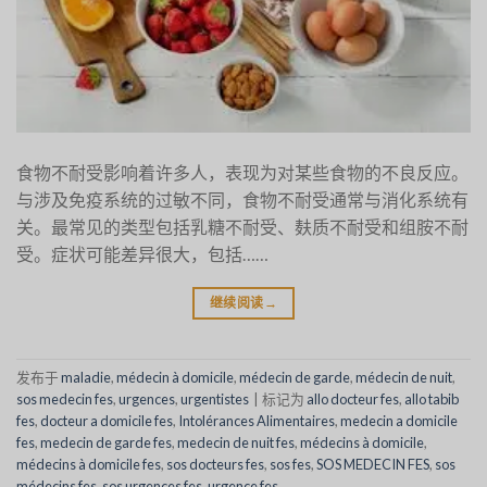
食物不耐受影响着许多人，表现为对某些食物的不良反应。
与涉及免疫系统的过敏不同，食物不耐受通常与消化系统有
关。最常见的类型包括乳糖不耐受、麸质不耐受和组胺不耐
受。症状可能差异很大，包括……
继续阅读
→
发布于
maladie
,
médecin à domicile
,
médecin de garde
,
médecin de nuit
,
sos medecin fes
,
urgences
,
urgentistes
|
标记为
allo docteur fes
,
allo tabib
fes
,
docteur a domicile fes
,
Intolérances Alimentaires
,
medecin a domicile
fes
,
medecin de garde fes
,
medecin de nuit fes
,
médecins à domicile
,
médecins à domicile fes
,
sos docteurs fes
,
sos fes
,
SOS MEDECIN FES
,
sos
médecins fes
,
sos urgences fes
,
urgence fes