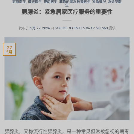
家庭医生
,
值班医生
,
夜间医生
,
菲斯的紧急救援医生
,
紧急情况
,
急诊室医
生
腮腺炎：紧急居家医疗服务的重要性
发布于
5 月 27, 2024
由
SOS MEDECIN FES 06 12 563 563
提供
27
5月
腮腺炎，又称流行性腮腺炎，是一种常见但常被忽视的病毒