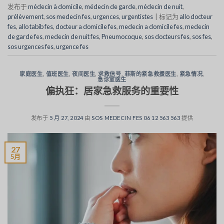
发布于
médecin à domicile
,
médecin de garde
,
médecin de nuit
,
prélèvement
,
sos medecin fes
,
urgences
,
urgentistes
|
标记为
allo docteur
fes
,
allo tabib fes
,
docteur a domicile fes
,
medecin a domicile fes
,
medecin
de garde fes
,
medecin de nuit fes
,
Pneumocoque
,
sos docteurs fes
,
sos fes
,
sos urgences fes
,
urgence fes
家庭医生
,
值班医生
,
夜间医生
,
求救信号
,
菲斯的紧急救援医生
,
紧急情况
,
急诊室医生
偏执狂：居家急救服务的重要性
发布于
5 月 27, 2024
由
SOS MEDECIN FES 06 12 563 563
提供
27
5月