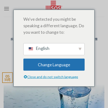
跳
至
内
We've detected you might be
容
speaking a different language. Do
类别存档：
MÉDECIN DE NUIT
you want to change to:
疾病
,
家庭医生
,
值班医生
,
夜间医生
,
征收
,
菲斯的紧急救援医生
,
紧急情
况
,
急诊室医生
严重脱水：了解和应对
English
发布于
10 月 5, 2024
由
SOSMEDECIN
提供
Change Language
05
Close and do not switch language
10月