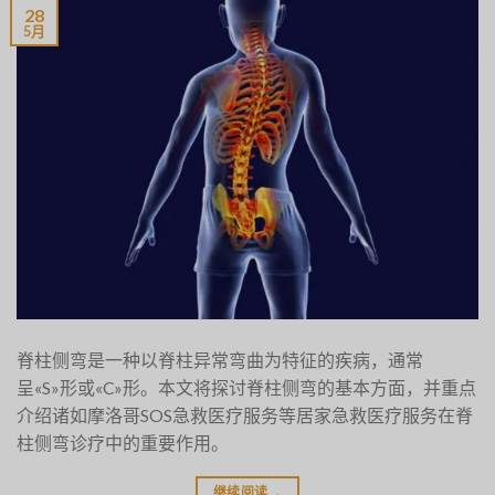
28
5月
脊柱侧弯是一种以脊柱异常弯曲为特征的疾病，通常
呈«S»形或«C»形。本文将探讨脊柱侧弯的基本方面，并重点
介绍诸如摩洛哥SOS急救医疗服务等居家急救医疗服务在脊
柱侧弯诊疗中的重要作用。
继续阅读
→