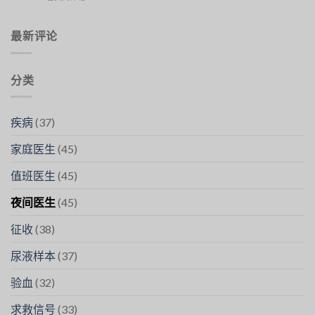
et
Abdominale
Gérer
Réaction
:
–
Quand
最新评论
faire
Contacter
appel
SOS
à
Médecins
SOS
分类
médecins
FES
疾病
(37)
家庭医生
(45)
值班医生
(45)
夜间医生
(45)
征收
(38)
尿液样本
(37)
验血
(32)
求救信号
(33)