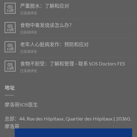
严重脱水：了解和应对
05
10月
Déshydratation
已关闭评论
sévère
:
食物中毒发烧该怎么办？
05
comprendre
10月
Fièvre
已关闭评论
et
en
agir
cas
老年人心脏病发作：预防和应对
05
d’intoxication
10月
Crise
已关闭评论
alimentaire
Cardiaque
:
chez
食物不耐受：了解和管理 – 联系 SOS Doctors FES
que
05
les
10月
faire
Intolérances
已关闭评论
Personnes
?
Alimentaires
Âgées
:
:
Comprendre
地址
Prévention
et
et
Gérer
Réaction
–
摩洛哥SOS医生
faire
appel
à
总部：44, Rue des Hôpitaux, Quartier des Hôpitaux | 20360,
SOS
摩洛哥
médecins
FES