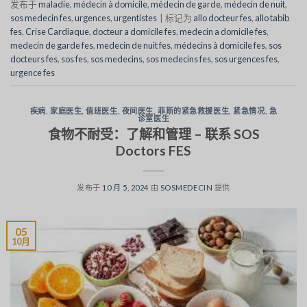
发布于
maladie
,
médecin à domicile
,
médecin de garde
,
médecin de nuit
,
sos medecin fes
,
urgences
,
urgentistes
|
标记为
allo docteur fes
,
allo tabib
fes
,
Crise Cardiaque
,
docteur a domicile fes
,
medecin a domicile fes
,
medecin de garde fes
,
medecin de nuit fes
,
médecins à domicile fes
,
sos
docteurs fes
,
sos fes
,
sos medecins
,
sos medecins fes
,
sos urgences fes
,
urgence fes
疾病
,
家庭医生
,
值班医生
,
夜间医生
,
菲斯的紧急救援医生
,
紧急情况
,
急
诊室医生
食物不耐受：了解和管理 – 联系 SOS
Doctors FES
发布于
10 月 5, 2024
由
SOSMEDECIN
提供
05
10月