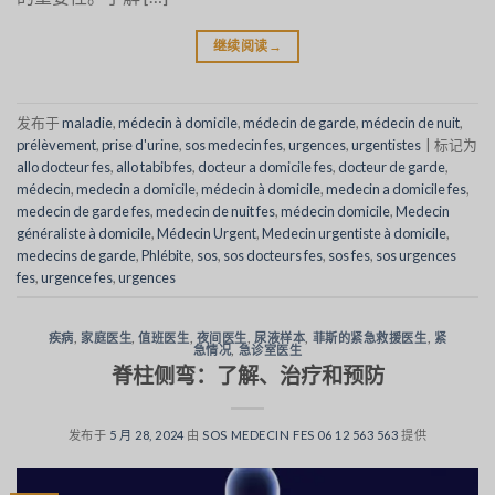
继续阅读
→
发布于
maladie
,
médecin à domicile
,
médecin de garde
,
médecin de nuit
,
prélèvement
,
prise d'urine
,
sos medecin fes
,
urgences
,
urgentistes
|
标记为
allo docteur fes
,
allo tabib fes
,
docteur a domicile fes
,
docteur de garde
,
médecin
,
medecin a domicile
,
médecin à domicile
,
medecin a domicile fes
,
medecin de garde fes
,
medecin de nuit fes
,
médecin domicile
,
Medecin
généraliste à domicile
,
Médecin Urgent
,
Medecin urgentiste à domicile
,
medecins de garde
,
Phlébite
,
sos
,
sos docteurs fes
,
sos fes
,
sos urgences
fes
,
urgence fes
,
urgences
疾病
,
家庭医生
,
值班医生
,
夜间医生
,
尿液样本
,
菲斯的紧急救援医生
,
紧
急情况
,
急诊室医生
脊柱侧弯：了解、治疗和预防
发布于
5 月 28, 2024
由
SOS MEDECIN FES 06 12 563 563
提供