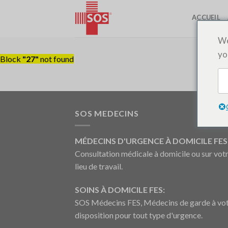
Passer
ACCUEIL
au
contenu
We
yo
Block
"27"
not found
SOS MEDECINS
MÉDECINS D'URGENCE À DOMICILE FES 
Consultation médicale à domicile ou sur vot
lieu de travail.
SOINS À DOMICILE FES:
SOS Médecins FES, Médecins de garde à vo
disposition pour tout type d'urgence.