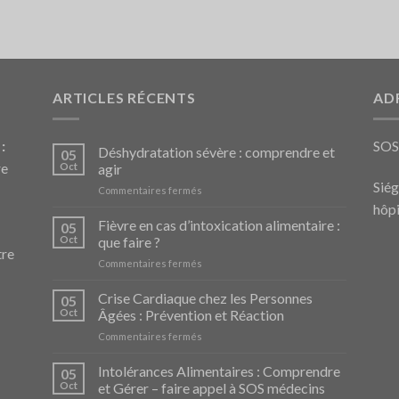
ARTICLES RÉCENTS
AD
:
SO
Déshydratation sévère : comprendre et
05
re
Oct
agir
Siég
sur
Commentaires fermés
Déshydratation
hôpi
sévère
Fièvre en cas d’intoxication alimentaire :
05
:
Oct
que faire ?
comprendre
tre
sur
Commentaires fermés
et
Fièvre
agir
en
Crise Cardiaque chez les Personnes
05
cas
Oct
Âgées : Prévention et Réaction
d’intoxication
sur
Commentaires fermés
alimentaire
Crise
:
Cardiaque
Intolérances Alimentaires : Comprendre
que
05
chez
faire
Oct
et Gérer – faire appel à SOS médecins
les
?