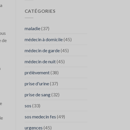
Contacter
SOS
la
SOS
médecins
CATÉGORIES
Médecins
FES
maladie
(37)
vous
médecin à domicile
(45)
e de
médecin de garde
(45)
médecin de nuit
(45)
n
prélèvement
(38)
prise d'urine
(37)
prise de sang
(32)
de
sos
(33)
sos medecin fes
(49)
de
urgences
(45)