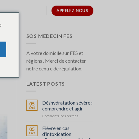
APPELEZ NOUS
o
SOS MEDECIN FES
A votre domicile sur FES et
régions . Merci de contacter
notre centre de régulation.
LATEST POSTS
Déshydratation sévère :
05
Oct
comprendre et agir
sur
Commentaires fermés
Déshydratation
sévère
Fièvre en cas
05
:
Oct
d’intoxication
comprendre