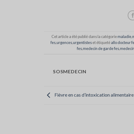
Cet article a été publié dans la catégorie
maladie
,
m
fes
,
urgences
,
urgentistes
et étiqueté
allo docteur f
fes
,
medecin de garde fes
,
medecin 
SOSMEDECIN
Fièvre en cas d’intoxication alimentaire 