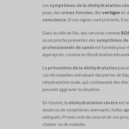
Les
symptômes de la déshydratation sé
peau, des
urines foncées
, des
vertiges
et, 
conscience
. Si ces signes sont présents, il e
Dans la ville de Fès, des services comme
SOS
ou un proche présentez des
symptômes de 
professionnels de santé
est formée pour év
appropriés, comme la réhydratation intravein
La
prévention de la déshydratation
passe 
cas de maladies entraînant des pertes de li
réhydratation orale, qui contiennent des élec
peuvent aggraver la situation.
En résumé, la
déshydratation sévère
est u
doute ou de symptômes alarmants, faites
ap
adéquats. Prenez soin de vous et de vos proc
chaleur ou de maladie.