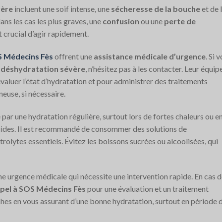
vère
incluent une soif intense, une
sécheresse de la bouche
et de 
dans les cas les plus graves, une
confusion
ou une
perte de
st crucial d’agir rapidement.
 Médecins Fès
offrent une
assistance médicale d’urgence
. Si 
déshydratation sévère
, n’hésitez pas à les contacter. Leur équip
aluer l’état d’hydratation et pour administrer des traitements
euse, si nécessaire.
par une hydratation régulière, surtout lors de fortes chaleurs ou e
quides. Il est recommandé de consommer des solutions de
trolytes essentiels. Évitez les boissons sucrées ou alcoolisées, qui
ne urgence médicale qui nécessite une intervention rapide. En cas 
pel à SOS Médecins Fès
pour une évaluation et un traitement
hes en vous assurant d’une bonne hydratation, surtout en période 