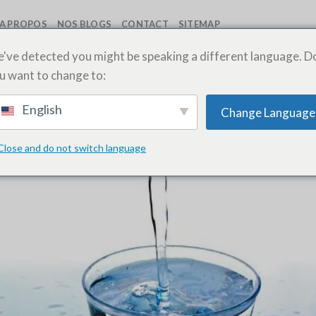
A PROPOS
NOS BLOGS
CONTACT
SITEMAP
've detected you might be speaking a different language. D
u want to change to:
DECIN DE GARDE
,
MÉDECIN DE NUIT
,
PRÉLÈVEMENT
,
SOS MEDECIN
FES
,
URGENCES
,
URGENTISTES
 sévère : comprendre et agir
English
Change Language
LE
OCTOBRE 5, 2024
PAR
SOSMEDECIN
Close and do not switch language