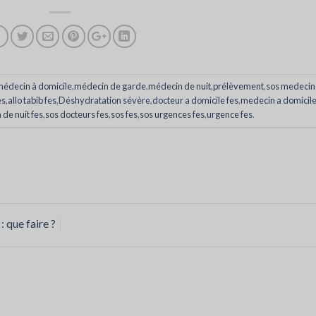
édecin à domicile
,
médecin de garde
,
médecin de nuit
,
prélèvement
,
sos medecin
es
,
allo tabib fes
,
Déshydratation sévère
,
docteur a domicile fes
,
medecin a domicil
de nuit fes
,
sos docteurs fes
,
sos fes
,
sos urgences fes
,
urgence fes
.
: que faire ?