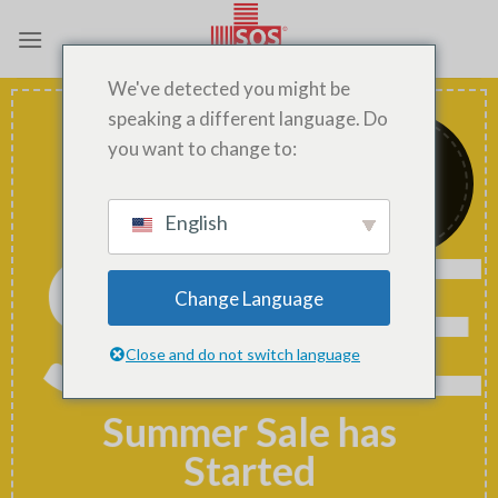
Passer
au
contenu
We've detected you might be
speaking a different language. Do
Up to
you want to change to:
50
%
off
SALE
English
Change Language
Close and do not switch language
Summer Sale has
Started