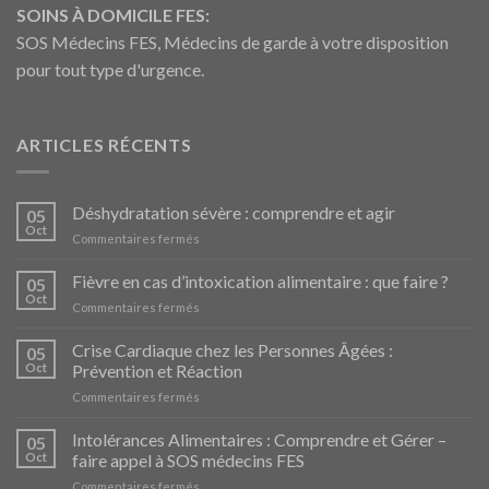
SOINS À DOMICILE FES:
SOS Médecins FES, Médecins de garde à votre disposition
pour tout type d'urgence.
ARTICLES RÉCENTS
Déshydratation sévère : comprendre et agir
05
Oct
sur
Commentaires fermés
Déshydratation
sévère
Fièvre en cas d’intoxication alimentaire : que faire ?
05
:
Oct
sur
Commentaires fermés
comprendre
Fièvre
et
en
Crise Cardiaque chez les Personnes Âgées :
agir
05
cas
Oct
Prévention et Réaction
d’intoxication
sur
Commentaires fermés
alimentaire
Crise
:
Cardiaque
Intolérances Alimentaires : Comprendre et Gérer –
que
05
chez
faire
Oct
faire appel à SOS médecins FES
les
?
sur
Commentaires fermés
Personnes