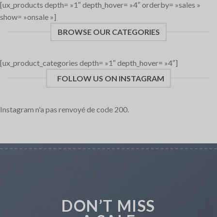
[ux_products depth= »1″ depth_hover= »4″ orderby= »sales »
show= »onsale »]
BROWSE OUR CATEGORIES
[ux_product_categories depth= »1″ depth_hover= »4″]
FOLLOW US ON INSTAGRAM
Instagram n'a pas renvoyé de code 200.
DON’T MISS