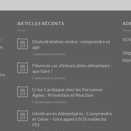
ARTICLES RÉCENTS
AD
:
SO
Déshydratation sévère : comprendre et
05
re
Oct
agir
Siég
sur
Commentaires fermés
Déshydratation
hôpi
sévère
Fièvre en cas d’intoxication alimentaire :
05
:
Oct
que faire ?
comprendre
tre
sur
Commentaires fermés
et
Fièvre
agir
en
Crise Cardiaque chez les Personnes
05
cas
Oct
Âgées : Prévention et Réaction
d’intoxication
sur
Commentaires fermés
alimentaire
Crise
:
Cardiaque
Intolérances Alimentaires : Comprendre
que
05
chez
faire
Oct
et Gérer – faire appel à SOS médecins
les
?
FES
Personnes