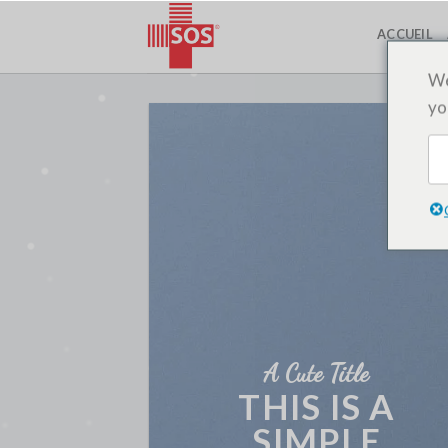
Passer
ACCUEIL
au
contenu
We
yo
A Cute Title
THIS IS A
SIMPLE