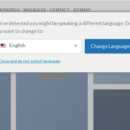
A PROPOS
NOS BLOGS
CONTACT
SITEMAP
've detected you might be speaking a different language. D
u want to change to:
THIS I
English
Change Language
SIMPL
THIS IS A
HEAD
SIMPLE
Close and do not switch language
HEADLINE
SHOP NO
SHOP NOW