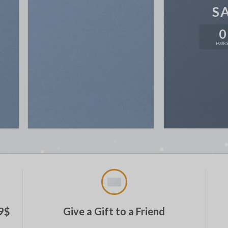
S
0
HOUR
99$
Give a Gift to a Friend