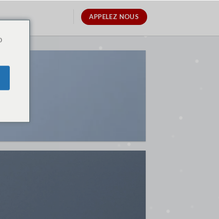
APPELEZ NOUS
o
S A
E
LINE
W