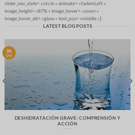
slider_nav_style= »circle » animate= »fadeInLeft »
image_height= »87% » image_hover= »zoom »
image_hover_alt= »glow » text_pos= »middle »]
LATEST BLOG POSTS
05
Oct
DESHIDRATACIÓN GRAVE: COMPRENSIÓN Y
ACCIÓN