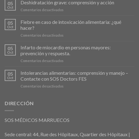
Deshidratación grave: comprensión y acción
05
Oct
en
Comentarios desactivados
Déshydratation
sévère
Fiebre en caso de intoxicación alimentaria: ¿qué
05
:
Oct
hacer?
comprendre
en
Comentarios desactivados
et
Fièvre
agir
en
Infarto de miocardio en personas mayores:
05
cas
Oct
prevención y respuesta.
d’intoxication
en
Comentarios desactivados
alimentaire
Crise
:
Cardiaque
Intolerancias alimentarias: comprensión y manejo –
que
05
chez
faire
Oct
Contacte con SOS Doctors FES
les
?
en
Comentarios desactivados
Personnes
Intolérances
Âgées
Alimentaires
:
:
DIRECCIÓN
Prévention
Comprendre
et
et
Réaction
Gérer
SOS MÉDICOS MARRUECOS
–
faire
appel
Sede central: 44, Rue des Hôpitaux, Quartier des Hôpitaux |
à