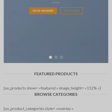
SHOP WOMEN
SHOP MEN
FEATURED PRODUCTS
[ux_products show= »featured » image_height= »112% »]
BROWSE CATEGORIES
[ux_product_categories style= »overlay »