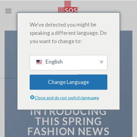
Saltar
al
contenido
We've detected you might be
speaking a different language. Do
you want to change to:
English
Change Language
A nice title on Top
Close and do not switch language
INTRODUCING
THIS SPRING
FASHION NEWS