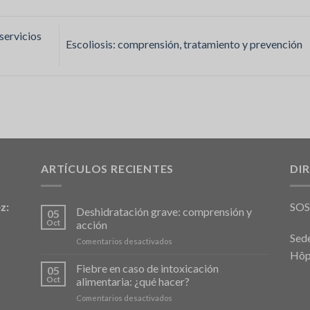
servicios
Escoliosis: comprensión, tratamiento y prevención
ARTÍCULOS RECIENTES
DI
z:
SO
Deshidratación grave: comprensión y
05
Oct
acción
Sede
en
Comentarios desactivados
Déshydratation
Hôp
sévère
Fiebre en caso de intoxicación
05
:
Oct
alimentaria: ¿qué hacer?
comprendre
en
Comentarios desactivados
et
Fièvre