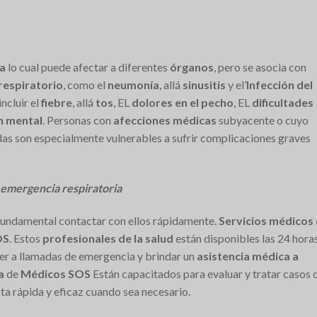
na
lo cual puede afectar a diferentes
órganos
, pero se asocia con
 respiratorio
, como el
neumonía
, allá
sinusitis
y el’
Infección del
incluir el
fiebre
, allá
tos
, EL
dolores en el pecho
, EL
dificultades
n mental
. Personas con
afecciones médicas
subyacente o cuyo
das son especialmente vulnerables a sufrir complicaciones graves
 emergencia respiratoria
 fundamental contactar con ellos rápidamente.
Servicios médicos
OS
. Estos
profesionales de la salud
están disponibles las 24 hora
nder a llamadas de emergencia y brindar un
asistencia médica a
a
de
Médicos SOS
Están capacitados para evaluar y tratar casos 
a rápida y eficaz cuando sea necesario.