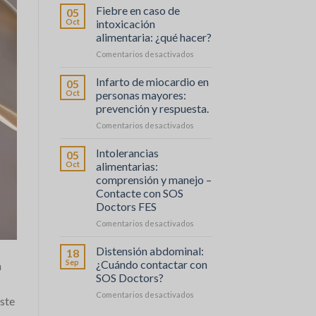
sévère
Fiebre en caso de
05
:
Oct
intoxicación
comprendre
alimentaria: ¿qué hacer?
et
en
Comentarios desactivados
agir
Fièvre
en
Infarto de miocardio en
05
cas
Oct
personas mayores:
d’intoxication
prevención y respuesta.
alimentaire
en
Comentarios desactivados
:
Crise
que
Cardiaque
faire
Intolerancias
05
chez
?
Oct
alimentarias:
les
comprensión y manejo –
Personnes
Contacte con SOS
Âgées
Doctors FES
:
Prévention
en
Comentarios desactivados
et
Intolérances
Réaction
Alimentaires
Distensión abdominal:
18
:
Sep
¿Cuándo contactar con
n
Comprendre
SOS Doctors?
et
en
Comentarios desactivados
Gérer
este
Distension
–