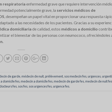
n respiratoria
enfermedad grave que requiere intervención médi
nfermedad potencialmente grave, la
servicios médicos de
OS
, desempeñan un papel vital en proporcionar una respuesta rápi
daptado a las necesidades de los pacientes. Gracias a su experienc
dica domiciliaria
de calidad, estos
médicos a domicilio
contrib
ntizar el bienestar de las personas con neumococo, ofreciéndoles 
n.
ecin de garde
,
médecin de nuit
,
prélèvement
,
sos medecin fes
,
urgences
,
urgenti
 a domicile fes
,
medecin a domicile fes
,
medecin de garde fes
,
medecin de nuit fe
docteurs fes
,
sos fes
,
sos urgences fes
,
urgence fes
.