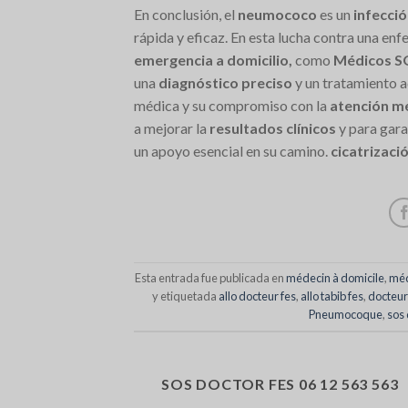
En conclusión, el
neumococo
es un
infecció
rápida y eficaz. En esta lucha contra una e
emergencia a domicilio,
como
Médicos S
una
diagnóstico preciso
y un tratamiento a
médica y su compromiso con la
atención mé
a mejorar la
resultados clínicos
y para gara
un apoyo esencial en su camino.
cicatrizació
Esta entrada fue publicada en
médecin à domicile
,
méd
y etiquetada
allo docteur fes
,
allo tabib fes
,
docteur
Pneumocoque
,
sos 
SOS DOCTOR FES 06 12 563 563