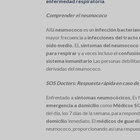
enfermedad respiratoria
.
Comprender el neumococo
Allá
neumococo
es un
infección bacteria
mayor frecuencia a
infecciones del tracto
oído medio.
EL
síntomas del neumococo
para respirar
y a veces incluso el
confusió
sistema inmunitario
Las personas debilita
derivadas del neumococo.
SOS Doctors: Respuesta rápida en caso de
Enfrentado a
síntomas neumocócicos
, Es
emergencia a domicilio
como
Médicos S
del día, los 7 días de la semana, para respo
domicilio
inmediato. El
médicos de guardi
neumococo, proporcionando así una respuest