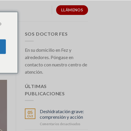
LLÁMENOS
o
SOS DOCTOR FES
En su domicilio en Fez y
alrededores. Póngase en
contacto con nuestro centro de
atención.
ÚLTIMAS
PUBLICACIONES
Deshidratación grave:
05
Oct
comprensión y acción
en
Comentarios desactivados
Déshydratation