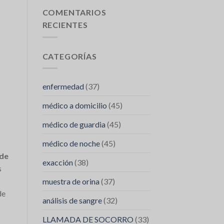
Abdominale
faire
:
appel
COMENTARIOS
Quand
à
RECIENTES
Contacter
SOS
SOS
médecins
Médecins
FES
CATEGORÍAS
enfermedad
(37)
médico a domicilio
(45)
médico de guardia
(45)
médico de noche
(45)
 de
exacción
(38)
s
muestra de orina
(37)
de
análisis de sangre
(32)
LLAMADA DE SOCORRO
(33)