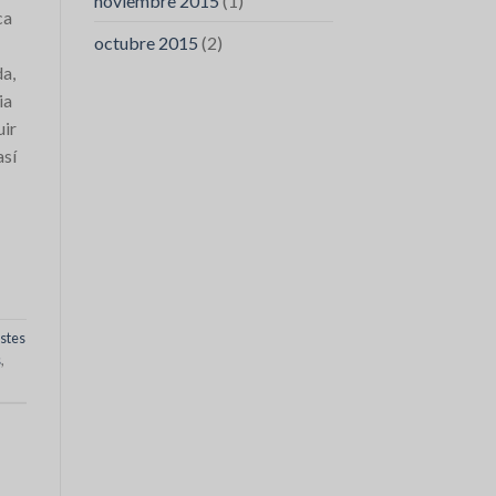
noviembre 2015
(1)
ca
octubre 2015
(2)
da,
ia
uir
así
stes
s
,