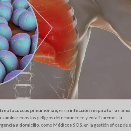
Streptococcus pneumoniae,
es un
infección respiratoria
comú
, examinaremos los peligros del neumococo y enfatizaremos la
gencia a domicilio
, como
Médicos SOS
, en la gestión eficaz de 