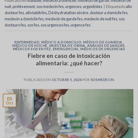
Publicado en
maladie
,
médecin à domicile
,
médecin de garde
,
médecin de
nuit
,
prélèvement
,
sos medecin fes
,
urgences
,
urgentistes
|
Etiquetado
allo
docteur fes
,
allo tabib fes
,
Déshydratation sévère
,
docteur a domicile fes
,
medecin a domicile fes
,
medecin de garde fes
,
medecin de nuit fes
,
sos
docteurs fes
,
sos fes
,
sos urgences fes
,
urgence fes
ENFERMEDAD
,
MÉDICO A DOMICILIO
,
MÉDICO DE GUARDIA
,
MÉDICO DE NOCHE
,
MUESTRA DE ORINA
,
ANÁLISIS DE SANGRE
,
MÉDICOS SOS EN FEZ
,
EMERGENCIAS
,
MÉDICOS DE URGENCIAS
Fiebre en caso de intoxicación
alimentaria: ¿qué hacer?
PUBLICADO EN
OCTUBRE 5, 2024
POR
SOSMEDECIN
05
Oct