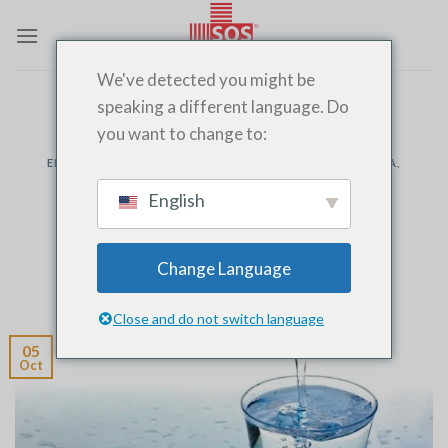
Saltar
al
contenido
We've detected you might be
speaking a different language. Do
ARCHIVOS DE CATEGORÍA:
URGENCES
you want to change to:
ENFERMEDAD
,
MÉDICO A DOMICILIO
,
MÉDICO DE GUARDIA
,
MÉDICO DE NOCHE
,
EXACCIÓN
,
MÉDICOS SOS EN FEZ
,
EMERGENCIAS
,
MÉDICOS DE URGENCIAS
English
Deshidratación grave: comprensión y
acción
Change Language
PUBLICADO EN
OCTUBRE 5, 2024
POR
SOSMEDECIN
Close and do not switch language
05
Oct