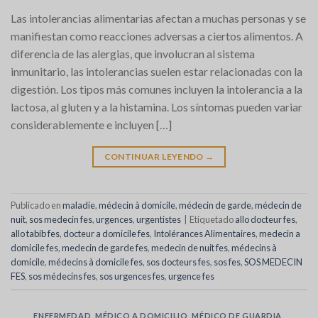
Las intolerancias alimentarias afectan a muchas personas y se
manifiestan como reacciones adversas a ciertos alimentos. A
diferencia de las alergias, que involucran al sistema
inmunitario, las intolerancias suelen estar relacionadas con la
digestión. Los tipos más comunes incluyen la intolerancia a la
lactosa, al gluten y a la histamina. Los síntomas pueden variar
considerablemente e incluyen […]
CONTINUAR LEYENDO
→
Publicado en
maladie
,
médecin à domicile
,
médecin de garde
,
médecin de
nuit
,
sos medecin fes
,
urgences
,
urgentistes
|
Etiquetado
allo docteur fes
,
allo tabib fes
,
docteur a domicile fes
,
Intolérances Alimentaires
,
medecin a
domicile fes
,
medecin de garde fes
,
medecin de nuit fes
,
médecins à
domicile
,
médecins à domicile fes
,
sos docteurs fes
,
sos fes
,
SOS MEDECIN
FES
,
sos médecins fes
,
sos urgences fes
,
urgence fes
ENFERMEDAD
,
MÉDICO A DOMICILIO
,
MÉDICO DE GUARDIA
,