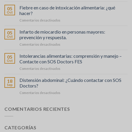
Déshydratation
sévère
Fiebre en caso de intoxicación alimentaria: ¿qué
05
:
Oct
hacer?
comprendre
en
Comentarios desactivados
et
Fièvre
agir
en
Infarto de miocardio en personas mayores:
05
cas
Oct
prevención y respuesta.
d’intoxication
en
Comentarios desactivados
alimentaire
Crise
:
Cardiaque
Intolerancias alimentarias: comprensión y manejo –
que
05
chez
faire
Oct
Contacte con SOS Doctors FES
les
?
en
Comentarios desactivados
Personnes
Intolérances
Âgées
Alimentaires
Distensión abdominal: ¿Cuándo contactar con SOS
:
18
:
Prévention
Sep
Doctors?
Comprendre
et
en
Comentarios desactivados
et
Réaction
Distension
Gérer
Abdominale
–
:
COMENTARIOS RECIENTES
faire
Quand
appel
Contacter
à
SOS
SOS
CATEGORÍAS
Médecins
médecins