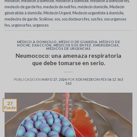
médecin
,
medecin a domicile
,
médecin à domicile
,
medecin a domicile fes
,
medecin de garde fes
,
medecin de nuit fes
,
médecin domicile
,
Medecin
généraliste à domicile
,
Médecin Urgent
,
Medecin urgentiste à domicile
,
medecins de garde
,
Scoliose
,
sos
,
sos docteurs fes
,
sos fes
,
sos urgences
fes
,
urgence fes
,
urgences
MÉDICO A DOMICILIO
,
MÉDICO DE GUARDIA
,
MÉDICO DE
NOCHE
,
EXACCIÓN
,
MÉDICOS SOS EN FEZ
,
EMERGENCIAS
,
MÉDICOS DE URGENCIAS
Neumococo: una amenaza respiratoria
que debe tomarse en serio.
PUBLICADO EN
MAYO 27, 2024
POR
SOS MEDECIN FES 06 12 563
563
27
Puede