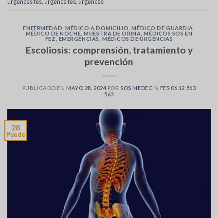
urgences fes
,
urgence fes
,
urgences
ENFERMEDAD
,
MÉDICO A DOMICILIO
,
MÉDICO DE GUARDIA
,
MÉDICO DE NOCHE
,
MUESTRA DE ORINA
,
MÉDICOS SOS EN
FEZ
,
EMERGENCIAS
,
MÉDICOS DE URGENCIAS
Escoliosis: comprensión, tratamiento y
prevención
PUBLICADO EN
MAYO 28, 2024
POR
SOS MEDECIN FES 06 12 563
563
28
Puede