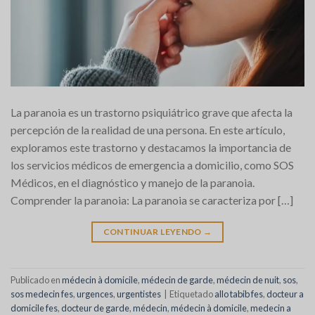
La paranoia es un trastorno psiquiátrico grave que afecta la
percepción de la realidad de una persona. En este artículo,
exploramos este trastorno y destacamos la importancia de
los servicios médicos de emergencia a domicilio, como SOS
Médicos, en el diagnóstico y manejo de la paranoia.
Comprender la paranoia: La paranoia se caracteriza por […]
CONTINUAR LEYENDO
→
Publicado en
médecin à domicile
,
médecin de garde
,
médecin de nuit
,
sos
,
sos medecin fes
,
urgences
,
urgentistes
|
Etiquetado
allo tabib fes
,
docteur a
domicile fes
,
docteur de garde
,
médecin
,
médecin à domicile
,
medecin a