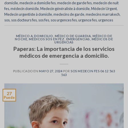
domicile
,
medecin a domicile fes
,
medecin de garde fes
,
medecin de nuit
fes
,
médecin domicile
,
Medecin généraliste à domicile
,
Médecin Urgent
,
Medecin urgentiste à domicile
,
medecins de garde
,
medecins marrakech
,
sos
,
sos docteurs fes
,
sos fes
,
sos urgences fes
,
urgence fes
,
urgences
MÉDICO A DOMICILIO
,
MÉDICO DE GUARDIA
,
MÉDICO DE
NOCHE
,
MÉDICOS SOS EN FEZ
,
EMERGENCIAS
,
MÉDICOS DE
URGENCIAS
Paperas: La importancia de los servicios
médicos de emergencia a domicilio.
PUBLICADO EN
MAYO 27, 2024
POR
SOS MEDECIN FES 06 12 563
563
27
Puede