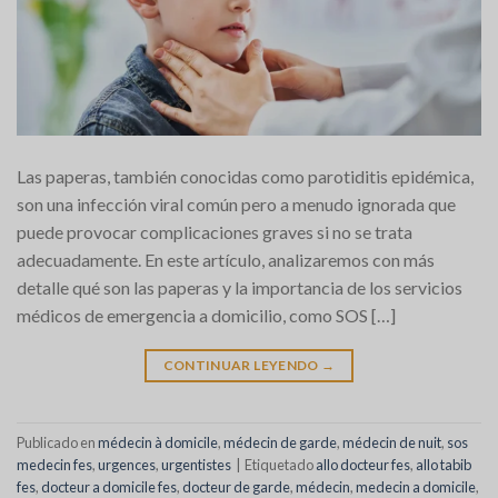
Las paperas, también conocidas como parotiditis epidémica,
son una infección viral común pero a menudo ignorada que
puede provocar complicaciones graves si no se trata
adecuadamente. En este artículo, analizaremos con más
detalle qué son las paperas y la importancia de los servicios
médicos de emergencia a domicilio, como SOS […]
CONTINUAR LEYENDO
→
Publicado en
médecin à domicile
,
médecin de garde
,
médecin de nuit
,
sos
medecin fes
,
urgences
,
urgentistes
|
Etiquetado
allo docteur fes
,
allo tabib
fes
,
docteur a domicile fes
,
docteur de garde
,
médecin
,
medecin a domicile
,