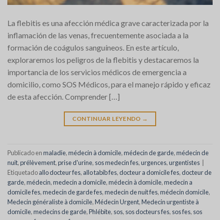
La flebitis es una afección médica grave caracterizada por la
inflamación de las venas, frecuentemente asociada a la
formación de coágulos sanguíneos. En este artículo,
exploraremos los peligros de la flebitis y destacaremos la
importancia de los servicios médicos de emergencia a
domicilio, como SOS Médicos, para el manejo rápido y eficaz
de esta afección. Comprender […]
CONTINUAR LEYENDO
→
Publicado en
maladie
,
médecin à domicile
,
médecin de garde
,
médecin de
nuit
,
prélèvement
,
prise d'urine
,
sos medecin fes
,
urgences
,
urgentistes
|
Etiquetado
allo docteur fes
,
allo tabib fes
,
docteur a domicile fes
,
docteur de
garde
,
médecin
,
medecin a domicile
,
médecin à domicile
,
medecin a
domicile fes
,
medecin de garde fes
,
medecin de nuit fes
,
médecin domicile
,
Medecin généraliste à domicile
,
Médecin Urgent
,
Medecin urgentiste à
domicile
,
medecins de garde
,
Phlébite
,
sos
,
sos docteurs fes
,
sos fes
,
sos