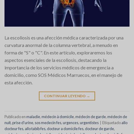
La escoliosis es una afección médica caracterizada por una
curvatura anormal de la columna vertebral, a menudo en
forma de "S" o "C". En este artículo, exploraremos los
aspectos esenciales de la escoliosis, destacando la
importancia de los servicios médicos de emergencia a
domicilio, como SOS Médicos Marruecos, en el manejo de
esta afección.
CONTINUAR LEYENDO
→
Publicado en
maladie
,
médecin à domicile
,
médecin de garde
,
médecin de
nuit
,
prise d'urine
,
sos medecin fes
,
urgences
,
urgentistes
|
Etiquetado
allo
docteur fes
,
allo tabib fes
,
docteur a domicile fes
,
docteur de garde
,