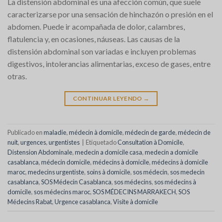
La distensión abdominal es una afección común, que suele
caracterizarse por una sensación de hinchazón o presión en el
abdomen. Puede ir acompañada de dolor, calambres,
flatulencia y, en ocasiones, náuseas. Las causas de la
distensión abdominal son variadas e incluyen problemas
digestivos, intolerancias alimentarias, exceso de gases, entre
otras.
CONTINUAR LEYENDO
→
Publicado en
maladie
,
médecin à domicile
,
médecin de garde
,
médecin de
nuit
,
urgences
,
urgentistes
|
Etiquetado
‎Consultation à Domicile
,
Distension Abdominale
,
medecin a domicile casa
,
medecin a domicile
casablanca
,
médecin domicile
,
médecins à domicile
,
médecins à domicile
maroc
,
medecins urgentiste
,
soins à domicile
,
sos médecin
,
sos medecin
casablanca
,
SOS Médecin Casablanca
,
sos médecins
,
sos médecins à
domicile
,
sos médecins maroc
,
SOS MÉDECINS MARRAKECH
,
SOS
Médecins Rabat
,
Urgence casablanca
,
Visite à domicile