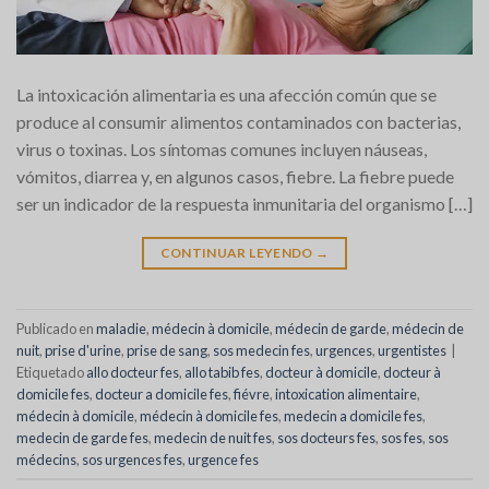
La intoxicación alimentaria es una afección común que se
produce al consumir alimentos contaminados con bacterias,
virus o toxinas. Los síntomas comunes incluyen náuseas,
vómitos, diarrea y, en algunos casos, fiebre. La fiebre puede
ser un indicador de la respuesta inmunitaria del organismo […]
CONTINUAR LEYENDO
→
Publicado en
maladie
,
médecin à domicile
,
médecin de garde
,
médecin de
nuit
,
prise d'urine
,
prise de sang
,
sos medecin fes
,
urgences
,
urgentistes
|
Etiquetado
allo docteur fes
,
allo tabib fes
,
docteur à domicile
,
docteur à
domicile fes
,
docteur a domicile fes
,
fiévre
,
intoxication alimentaire
,
médecin à domicile
,
médecin à domicile fes
,
medecin a domicile fes
,
medecin de garde fes
,
medecin de nuit fes
,
sos docteurs fes
,
sos fes
,
sos
médecins
,
sos urgences fes
,
urgence fes