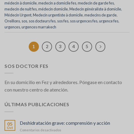
médecin à domicile
,
medecin a domicile fes
,
medecin de garde fes
,
medecin de nuit fes
,
médecin domicile
,
Medecin généraliste à domicile
,
Médecin Urgent
,
Medecin urgentiste à domicile
,
medecins de garde
,
Oreillons
,
sos
,
sos docteurs fes
,
sos fes
,
sos urgences fes
,
urgence fes
,
urgences
,
urgences marrakech
1
2
3
4
5
SOS DOCTOR FES
En su domicilio en Fez y alrededores. Póngase en contacto
con nuestro centro de atención.
ÚLTIMAS PUBLICACIONES
Deshidratación grave: comprensión y acción
05
Oct
en
Comentarios desactivados