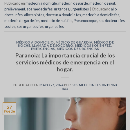
Publicado en
médecin à domicile
,
médecin de garde
,
médecin de nuit
,
prélèvement
,
sos medecin fes
,
urgences
,
urgentistes
|
Etiquetado
allo
docteur fes
,
allo tabib fes
,
docteur a domicile fes
,
medecin a domicile fes
,
medecin de garde fes
,
medecin de nuit fes
,
Pneumocoque
,
sos docteurs fes
,
sos fes
,
sos urgences fes
,
urgence fes
MÉDICO A DOMICILIO
,
MÉDICO DE GUARDIA
,
MÉDICO DE
NOCHE
,
LLAMADA DE SOCORRO
,
MÉDICOS SOS EN FEZ
,
EMERGENCIAS
,
MÉDICOS DE URGENCIAS
Paranoia: La importancia crucial de los
servicios médicos de emergencia en el
hogar.
PUBLICADO EN
MAYO 27, 2024
POR
SOS MEDECIN FES 06 12 563
563
27
Puede