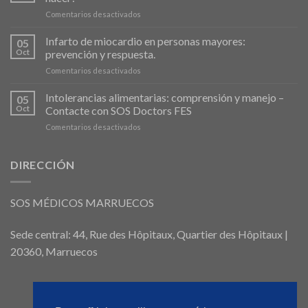
comprendre
en
Comentarios desactivados
et
Fièvre
agir
en
Infarto de miocardio en personas mayores:
05
cas
Oct
prevención y respuesta.
d’intoxication
en
Comentarios desactivados
alimentaire
Crise
:
Cardiaque
Intolerancias alimentarias: comprensión y manejo –
que
05
chez
faire
Oct
Contacte con SOS Doctors FES
les
?
en
Comentarios desactivados
Personnes
Intolérances
Âgées
Alimentaires
:
:
DIRECCIÓN
Prévention
Comprendre
et
et
Réaction
Gérer
SOS MÉDICOS MARRUECOS
–
faire
appel
Sede central: 44, Rue des Hôpitaux, Quartier des Hôpitaux |
à
20360, Marruecos
SOS
médecins
FES