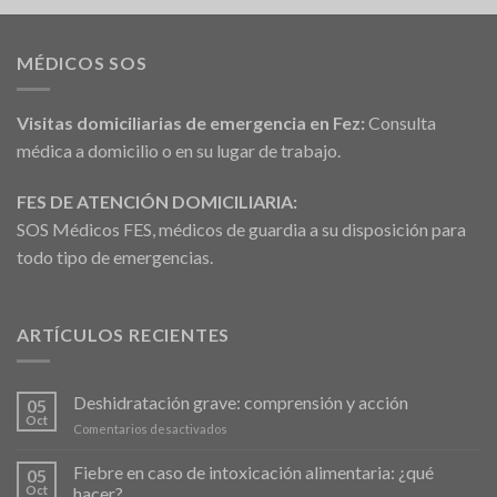
MÉDICOS SOS
Visitas domiciliarias de emergencia en Fez:
Consulta
médica a domicilio o en su lugar de trabajo.
FES DE ATENCIÓN DOMICILIARIA:
SOS Médicos FES, médicos de guardia a su disposición para
todo tipo de emergencias.
ARTÍCULOS RECIENTES
Deshidratación grave: comprensión y acción
05
Oct
en
Comentarios desactivados
Déshydratation
sévère
Fiebre en caso de intoxicación alimentaria: ¿qué
05
:
Oct
hacer?