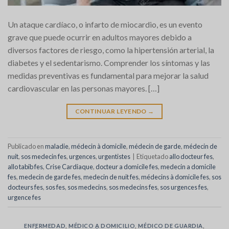
Un ataque cardíaco, o infarto de miocardio, es un evento
grave que puede ocurrir en adultos mayores debido a
diversos factores de riesgo, como la hipertensión arterial, la
diabetes y el sedentarismo. Comprender los síntomas y las
medidas preventivas es fundamental para mejorar la salud
cardiovascular en las personas mayores. […]
CONTINUAR LEYENDO
→
Publicado en
maladie
,
médecin à domicile
,
médecin de garde
,
médecin de
nuit
,
sos medecin fes
,
urgences
,
urgentistes
|
Etiquetado
allo docteur fes
,
allo tabib fes
,
Crise Cardiaque
,
docteur a domicile fes
,
medecin a domicile
fes
,
medecin de garde fes
,
medecin de nuit fes
,
médecins à domicile fes
,
sos
docteurs fes
,
sos fes
,
sos medecins
,
sos medecins fes
,
sos urgences fes
,
urgence fes
ENFERMEDAD
,
MÉDICO A DOMICILIO
,
MÉDICO DE GUARDIA
,