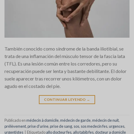
También conocido como síndrome de la banda iliotibial, se
trata de una inflamación del músculo tensor de la fascia lata
(TFL). Es una lesión común entre los corredores, pero su
recuperación puede ser lenta y bastante debilitante. El dolor
suele aparecer tras recorrer unos kilómetros, con un dolor
agudo en el costado del pie.
CONTINUAR LEYENDO
→
Publicado en
médecin à domicile
,
médecin de garde
,
médecin de nuit
,
prélèvement
,
prise d'urine
,
prise de sang
,
sos
,
sos medecin fes
,
urgences
,
urgentistes
|
Etiquetado
allo docteur fes
,
allo tabib fes
,
docteur a domicile