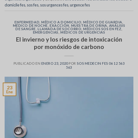
domicile fes
,
sos fes
,
sos urgences fes
,
urgence fes
ENFERMEDAD
,
MÉDICO A DOMICILIO
,
MÉDICO DE GUARDIA
,
MÉDICO DE NOCHE
,
EXACCIÓN
,
MUESTRA DE ORINA
,
ANÁLISIS
DE SANGRE
,
LLAMADA DE SOCORRO
,
MÉDICOS SOS EN FEZ
,
EMERGENCIAS
,
MÉDICOS DE URGENCIAS
El invierno y los riesgos de intoxicación
por monóxido de carbono
PUBLICADO EN
ENERO 23, 2020
POR
SOS MEDECIN FES 06 12 563
563
23
Ene