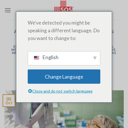
Saltar
al
contenido
We've detected you might be
speaking a different language. Do
ARCHIVOS DE CATEGORÍA:
PRISE DE SANG
you want to change to:
ENFERMEDAD
,
MÉDICO A DOMICILIO
,
MÉDICO DE GUARDIA
,
MÉDICO DE NOCHE
,
MUESTRA DE ORINA
,
ANÁLISIS DE SANGRE
,
MÉDICOS SOS EN FEZ
,
EMERGENCIAS
,
MÉDICOS DE URGENCIAS
English
Fiebre en caso de intoxicación
alimentaria: ¿qué hacer?
Change Language
PUBLICADO EN
OCTUBRE 5, 2024
POR
SOSMEDECIN
Close and do not switch language
05
Oct