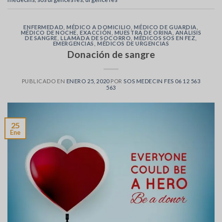
ENFERMEDAD
,
MÉDICO A DOMICILIO
,
MÉDICO DE GUARDIA
,
MÉDICO DE NOCHE
,
EXACCIÓN
,
MUESTRA DE ORINA
,
ANÁLISIS
DE SANGRE
,
LLAMADA DE SOCORRO
,
MÉDICOS SOS EN FEZ
,
EMERGENCIAS
,
MÉDICOS DE URGENCIAS
Donación de sangre
PUBLICADO EN
ENERO 25, 2020
POR
SOS MEDECIN FES 06 12 563
563
25
Ene