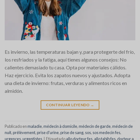
Es invierno, las temperaturas bajan y, para protegerte del frío,
los resfriados y la fatiga, aquí tienes algunos consejos: No
calientes demasiado tu casa. Opta por materiales cálidos.
Haz ejercicio. Evita los zapatos nuevos y ajustados. Adopta
una dieta de invierno: frutas, verduras y alimentos ricos en
almidón.
CONTINUAR LEYENDO
→
Publicado en
maladie
,
médecin à domicile
,
médecin de garde
,
médecin de
nuit
,
prélèvement
,
prise d'urine
,
prise de sang
,
sos
,
sos medecin fes
,
urgences
,
urgentistes
|
Etiquetado
allo docteur fes
,
allo tabib fes
,
docteur a