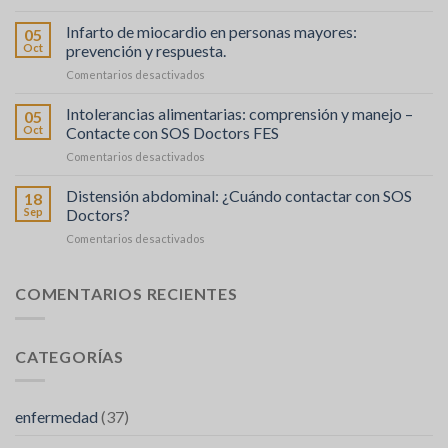
Fièvre
agir
en
Infarto de miocardio en personas mayores:
05
cas
Oct
prevención y respuesta.
d’intoxication
en
Comentarios desactivados
alimentaire
Crise
:
Cardiaque
Intolerancias alimentarias: comprensión y manejo –
que
05
chez
faire
Oct
Contacte con SOS Doctors FES
les
?
en
Comentarios desactivados
Personnes
Intolérances
Âgées
Alimentaires
Distensión abdominal: ¿Cuándo contactar con SOS
:
18
:
Prévention
Sep
Doctors?
Comprendre
et
en
Comentarios desactivados
et
Réaction
Distension
Gérer
Abdominale
–
:
COMENTARIOS RECIENTES
faire
Quand
appel
Contacter
à
SOS
SOS
CATEGORÍAS
Médecins
médecins
FES
enfermedad
(37)