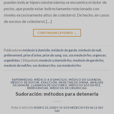
pueden indicar hipercolesterolemia se encuentra el dolor de
pecho, que puede estar indirectamente relacionado con
niveles excesivamente altos de colesterol. De hecho, en casos
de exceso de colesterol, […]
CONTINUAR LEYENDO
→
Publicado en
médecin à domicile
,
médecin de garde
,
médecin de nuit
,
prélèvement
,
prise d'urine
,
prise de sang
,
sos
,
sos medecin fes
,
urgences
,
urgentistes
|
Etiquetado
medecin a domicile fes
,
medecin de garde fes
,
medecin de nuit fes
,
sos docteurs fes
,
sos medecins fes
ENFERMEDAD
,
MÉDICO A DOMICILIO
,
MÉDICO DE GUARDIA
,
MÉDICO DE NOCHE
,
EXACCIÓN
,
MUESTRA DE ORINA
,
ANÁLISIS
DE SANGRE
,
LLAMADA DE SOCORRO
,
MÉDICOS SOS EN FEZ
,
EMERGENCIAS
,
MÉDICOS DE URGENCIAS
Sudoración: métodos para detenerla
PUBLICADO EN
ENERO 23, 2020
POR
SOS MEDECIN FES 06 12 563
563