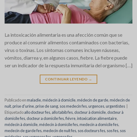
La intoxicación alimentaria es una afección común que se
produce al consumir alimentos contaminados con bacterias,
virus o toxinas. Los síntomas comunes incluyen náuseas,
vómitos, diarrea y, en algunos casos, fiebre. La fiebre puede
ser un indicador de la respuesta inmunitaria del organismo […]
CONTINUAR LEYENDO
→
Publicado en
maladie
,
médecin à domicile
,
médecin de garde
,
médecin de
nuit
,
prise d'urine
,
prise de sang
,
sos medecin fes
,
urgences
,
urgentistes
|
Etiquetado
allo docteur fes
,
allo tabib fes
,
docteur à domicile
,
docteur à
domicile fes
,
docteur a domicile fes
,
fiévre
,
intoxication alimentaire
,
médecin à domicile
,
médecin à domicile fes
,
medecin a domicile fes
,
medecin de garde fes
,
medecin de nuit fes
,
sos docteurs fes
,
sos fes
,
sos
médecins
,
sos urgences fes
,
urgence fes