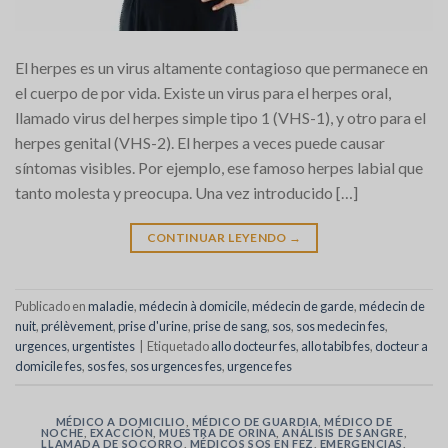
El herpes es un virus altamente contagioso que permanece en
el cuerpo de por vida. Existe un virus para el herpes oral,
llamado virus del herpes simple tipo 1 (VHS-1), y otro para el
herpes genital (VHS-2). El herpes a veces puede causar
síntomas visibles. Por ejemplo, ese famoso herpes labial que
tanto molesta y preocupa. Una vez introducido […]
CONTINUAR LEYENDO
→
Publicado en
maladie
,
médecin à domicile
,
médecin de garde
,
médecin de
nuit
,
prélèvement
,
prise d'urine
,
prise de sang
,
sos
,
sos medecin fes
,
urgences
,
urgentistes
|
Etiquetado
allo docteur fes
,
allo tabib fes
,
docteur a
domicile fes
,
sos fes
,
sos urgences fes
,
urgence fes
MÉDICO A DOMICILIO
,
MÉDICO DE GUARDIA
,
MÉDICO DE
NOCHE
,
EXACCIÓN
,
MUESTRA DE ORINA
,
ANÁLISIS DE SANGRE
,
LLAMADA DE SOCORRO
,
MÉDICOS SOS EN FEZ
,
EMERGENCIAS
,