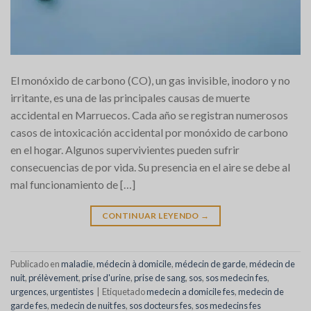
El monóxido de carbono (CO), un gas invisible, inodoro y no
irritante, es una de las principales causas de muerte
accidental en Marruecos. Cada año se registran numerosos
casos de intoxicación accidental por monóxido de carbono
en el hogar. Algunos supervivientes pueden sufrir
consecuencias de por vida. Su presencia en el aire se debe al
mal funcionamiento de […]
CONTINUAR LEYENDO
→
Publicado en
maladie
,
médecin à domicile
,
médecin de garde
,
médecin de
nuit
,
prélèvement
,
prise d'urine
,
prise de sang
,
sos
,
sos medecin fes
,
urgences
,
urgentistes
|
Etiquetado
medecin a domicile fes
,
medecin de
garde fes
,
medecin de nuit fes
,
sos docteurs fes
,
sos medecins fes