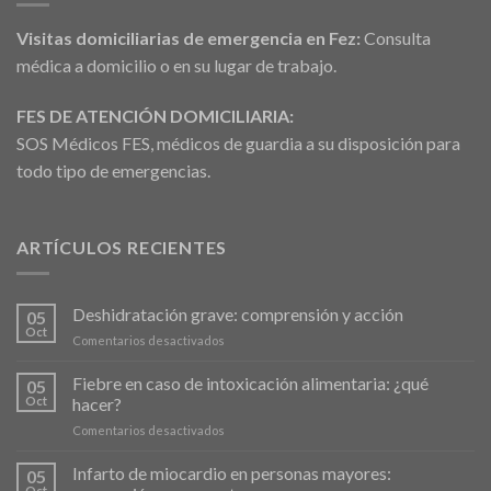
Visitas domiciliarias de emergencia en Fez:
Consulta
médica a domicilio o en su lugar de trabajo.
FES DE ATENCIÓN DOMICILIARIA:
SOS Médicos FES, médicos de guardia a su disposición para
todo tipo de emergencias.
ARTÍCULOS RECIENTES
Deshidratación grave: comprensión y acción
05
Oct
en
Comentarios desactivados
Déshydratation
sévère
Fiebre en caso de intoxicación alimentaria: ¿qué
05
:
Oct
hacer?
comprendre
en
Comentarios desactivados
et
Fièvre
agir
en
Infarto de miocardio en personas mayores:
05
cas
Oct