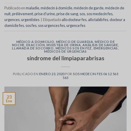
Publicado en
maladie
,
médecin à domicile
,
médecin de garde
,
médecin de
nuit
,
prélèvement
,
prise d'urine
,
prise de sang
,
sos
,
sos medecin fes
,
urgences
,
urgentistes
|
Etiquetado
allo docteur fes
,
allo tabib fes
,
docteur a
domicile fes
,
sos fes
,
sos urgences fes
,
urgence fes
MÉDICO A DOMICILIO
,
MÉDICO DE GUARDIA
,
MÉDICO DE
NOCHE
,
EXACCIÓN
,
MUESTRA DE ORINA
,
ANÁLISIS DE SANGRE
,
LLAMADA DE SOCORRO
,
MÉDICOS SOS EN FEZ
,
EMERGENCIAS
,
MÉDICOS DE URGENCIAS
síndrome del limpiaparabrisas
PUBLICADO EN
ENERO 23, 2020
POR
SOS MEDECIN FES 06 12 563
563
23
Ene