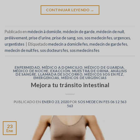
CONTINUAR LEYENDO
→
Publicado en
médecin à domicile
,
médecin de garde
,
médecin de nuit
,
prélèvement
,
prise d'urine
,
prise de sang
,
sos
,
sos medecin fes
,
urgences
,
urgentistes
|
Etiquetado
medecin a domicile fes
,
medecin de garde fes
,
medecin de nuit fes
,
sos docteurs fes
,
sos medecins fes
ENFERMEDAD
,
MÉDICO A DOMICILIO
,
MÉDICO DE GUARDIA
,
MÉDICO DE NOCHE
,
EXACCIÓN
,
MUESTRA DE ORINA
,
ANÁLISIS
DE SANGRE
,
LLAMADA DE SOCORRO
,
MÉDICOS SOS EN FEZ
,
EMERGENCIAS
,
MÉDICOS DE URGENCIAS
Mejora tu tránsito intestinal
PUBLICADO EN
ENERO 23, 2020
POR
SOS MEDECIN FES 06 12 563
563
23
Ene