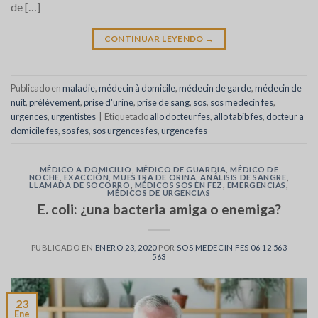
de […]
CONTINUAR LEYENDO
→
Publicado en
maladie
,
médecin à domicile
,
médecin de garde
,
médecin de
nuit
,
prélèvement
,
prise d'urine
,
prise de sang
,
sos
,
sos medecin fes
,
urgences
,
urgentistes
|
Etiquetado
allo docteur fes
,
allo tabib fes
,
docteur a
domicile fes
,
sos fes
,
sos urgences fes
,
urgence fes
MÉDICO A DOMICILIO
,
MÉDICO DE GUARDIA
,
MÉDICO DE
NOCHE
,
EXACCIÓN
,
MUESTRA DE ORINA
,
ANÁLISIS DE SANGRE
,
LLAMADA DE SOCORRO
,
MÉDICOS SOS EN FEZ
,
EMERGENCIAS
,
MÉDICOS DE URGENCIAS
E. coli: ¿una bacteria amiga o enemiga?
PUBLICADO EN
ENERO 23, 2020
POR
SOS MEDECIN FES 06 12 563
563
23
Ene