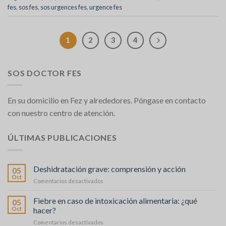
fes
,
sos fes
,
sos urgences fes
,
urgence fes
1
2
3
4
SOS DOCTOR FES
En su domicilio en Fez y alrededores. Póngase en contacto
con nuestro centro de atención.
ÚLTIMAS PUBLICACIONES
Deshidratación grave: comprensión y acción
05
Oct
en
Comentarios desactivados
Déshydratation
sévère
Fiebre en caso de intoxicación alimentaria: ¿qué
05
:
Oct
hacer?
comprendre
en
Comentarios desactivados
et