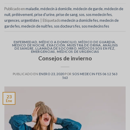
Publicado en
maladie
,
médecin à domicile
,
médecin de garde
,
médecin de
nuit
,
prélèvement
,
prise d'urine
,
prise de sang
,
sos
,
sos medecin fes
,
urgences
,
urgentistes
|
Etiquetado
medecin a domicile fes
,
medecin de
garde fes
,
medecin de nuit fes
,
sos docteurs fes
,
sos medecins fes
ENFERMEDAD
,
MÉDICO A DOMICILIO
,
MÉDICO DE GUARDIA
,
MÉDICO DE NOCHE
,
EXACCIÓN
,
MUESTRA DE ORINA
,
ANÁLISIS
DE SANGRE
,
LLAMADA DE SOCORRO
,
MÉDICOS SOS EN FEZ
,
EMERGENCIAS
,
MÉDICOS DE URGENCIAS
Consejos de invierno
PUBLICADO EN
ENERO 23, 2020
POR
SOS MEDECIN FES 06 12 563
563
23
Ene