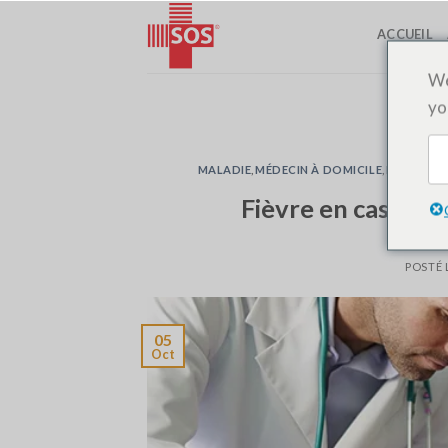
Passer
ACCUEIL
au
contenu
We
yo
MALADIE
,
MÉDECIN À DOMICILE
,
MÉDECIN 
Fièvre en cas d’int
POSTÉ 
05
Oct