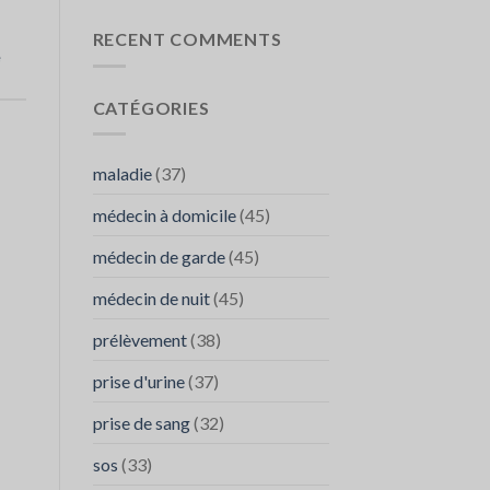
Abdominale
faire
:
appel
RECENT COMMENTS
Quand
à
e
Contacter
SOS
SOS
médecins
CATÉGORIES
Médecins
FES
maladie
(37)
médecin à domicile
(45)
médecin de garde
(45)
médecin de nuit
(45)
prélèvement
(38)
prise d'urine
(37)
prise de sang
(32)
sos
(33)