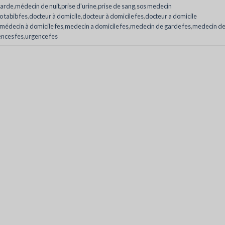
garde
,
médecin de nuit
,
prise d'urine
,
prise de sang
,
sos medecin
lo tabib fes
,
docteur à domicile
,
docteur à domicile fes
,
docteur a domicile
médecin à domicile fes
,
medecin a domicile fes
,
medecin de garde fes
,
medecin d
ences fes
,
urgence fes