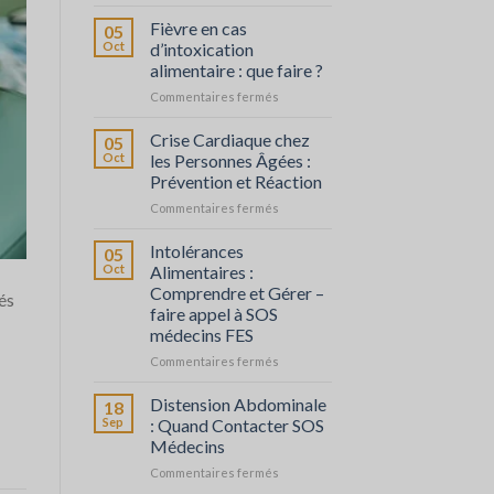
Déshydratation
sévère
Fièvre en cas
05
:
Oct
d’intoxication
comprendre
alimentaire : que faire ?
et
sur
Commentaires fermés
agir
Fièvre
en
Crise Cardiaque chez
05
cas
Oct
les Personnes Âgées :
d’intoxication
Prévention et Réaction
alimentaire
sur
Commentaires fermés
:
Crise
que
Cardiaque
faire
Intolérances
05
chez
?
Oct
Alimentaires :
les
Comprendre et Gérer –
és
Personnes
faire appel à SOS
Âgées
médecins FES
:
Prévention
sur
Commentaires fermés
et
Intolérances
Réaction
Alimentaires
Distension Abdominale
18
:
Sep
: Quand Contacter SOS
Comprendre
Médecins
et
sur
Commentaires fermés
Gérer
Distension
–