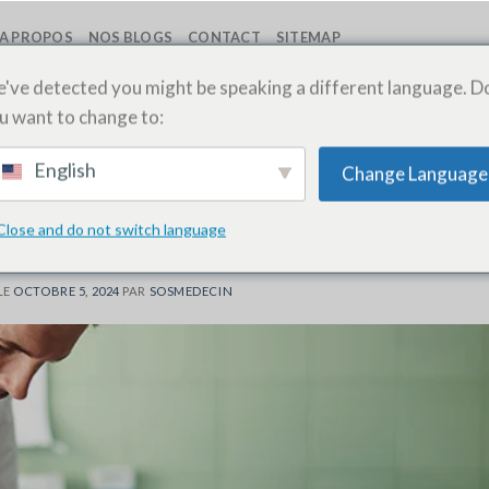
A PROPOS
NOS BLOGS
CONTACT
SITEMAP
've detected you might be speaking a different language. D
u want to change to:
ARCHIVES PAR TAGS:
MÉDECIN À DOMICILE FE
English
Change Language
DE GARDE
,
MÉDECIN DE NUIT
,
PRISE D'URINE
,
PRISE DE SANG
,
SOS MEDECIN
FES
,
URGENCES
,
URGENTISTES
oxication alimentaire : que faire ?
Close and do not switch language
LE
OCTOBRE 5, 2024
PAR
SOSMEDECIN