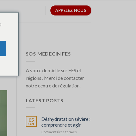
APPELEZ NOUS
o
S
SOS MEDECIN FES
A votre domicile sur FES et
régions . Merci de contacter
notre centre de régulation.
LATEST POSTS
Déshydratation sévère :
05
Oct
comprendre et agir
sur
Commentaires fermés