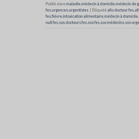
Publié dans
maladie
,
médecin à domicile
,
médecin de 
fes
,
urgences
,
urgentistes
|
Étiqueté
allo docteur fes
,
al
fes
,
fiévre
,
intoxication alimentaire
,
médecin à domicile
,
nuit fes
,
sos docteurs fes
,
sos fes
,
sos médecins
,
sos urg