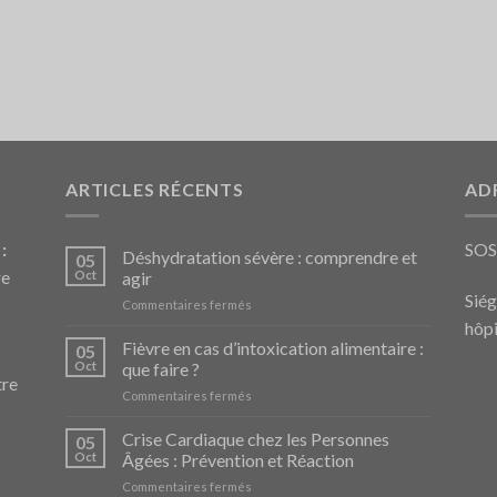
ARTICLES RÉCENTS
AD
:
SO
Déshydratation sévère : comprendre et
05
re
Oct
agir
Siég
sur
Commentaires fermés
Déshydratation
hôpi
sévère
Fièvre en cas d’intoxication alimentaire :
05
:
Oct
que faire ?
comprendre
tre
sur
Commentaires fermés
et
Fièvre
agir
en
Crise Cardiaque chez les Personnes
05
cas
Oct
Âgées : Prévention et Réaction
d’intoxication
sur
Commentaires fermés
alimentaire