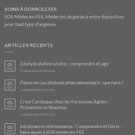
SOINS À DOMICILE FES:
SOS Médecins FES, Médecins de garde à votre disposition
pour tout type d'urgence.
ARTICLES RÉCENTS
Déshydratation sévère : comprendre et agir
05
Oct
sur
Commentaires fermés
Déshydratation
sévère
Fièvre en cas d’intoxication alimentaire : que faire ?
05
:
Oct
sur
Commentaires fermés
comprendre
Fièvre
et
en
Crise Cardiaque chez les Personnes Âgées :
agir
05
cas
Oct
Prévention et Réaction
d’intoxication
sur
Commentaires fermés
alimentaire
Crise
:
Cardiaque
Intolérances Alimentaires : Comprendre et Gérer –
que
05
chez
faire
Oct
faire appel à SOS médecins FES
les