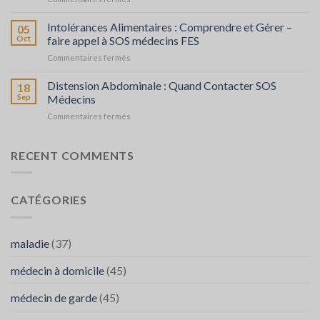
alimentaire
Crise
:
Cardiaque
Intolérances Alimentaires : Comprendre et Gérer –
que
05
chez
faire
Oct
faire appel à SOS médecins FES
les
?
sur
Commentaires fermés
Personnes
Intolérances
Âgées
Alimentaires
Distension Abdominale : Quand Contacter SOS
:
18
:
Prévention
Sep
Médecins
Comprendre
et
sur
Commentaires fermés
et
Réaction
Distension
Gérer
Abdominale
–
:
RECENT COMMENTS
faire
Quand
appel
Contacter
à
SOS
SOS
CATÉGORIES
Médecins
médecins
FES
maladie
(37)
médecin à domicile
(45)
médecin de garde
(45)