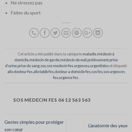
Ne stressez pas
Faites du sport
Cet article a été publié dans la catégorie
maladie
,
médecin à
domicile
,
médecin de garde
,
médecin de nuit
,
prélèvement
,
prise
d'urine
,
prise de sang
,
sos
,
sos medecin fes
,
urgences
,
urgentistes
et étiqueté
allo docteur fes
,
allo tabib fes
,
docteur a domicile fes
,
sos fes
,
sos urgences
fes
,
urgence fes
.
SOS MEDECIN FES 06 12 563 563
Gestes simples pour protéger
L’anatomie des yeux
son cœur