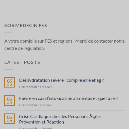
SOS MEDECIN FES
A votre domicile sur FES et régions . Merci de contacter notre
centre de régulation.
LATEST POSTS
Déshydratation sévère : comprendre et agir
05
Oct
sur
Commentaires fermés
Déshydratation
sévère
Fièvre en cas d’intoxication alimentaire : que faire ?
05
:
Oct
sur
Commentaires fermés
comprendre
Fièvre
et
en
Crise Cardiaque chez les Personnes Âgées :
agir
05
cas
Oct
Prévention et Réaction
d’intoxication
sur
Commentaires fermés