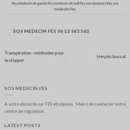
fes
,
medecin de garde fes
,
medecin de nuit fes
,
sos docteurs fes
,
sos
medecins fes
.
SOS MEDECIN FES 06 12 563 563
Transpiration : méthodes pour
Herpès buccal
la stopper
SOS MEDECIN FES
A votre domicile sur FES et régions . Merci de contacter notre
centre de régulation.
LATEST POSTS