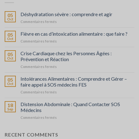
Déshydratation sévère : comprendre et agir
05
Oct
sur
Commentaires fermés
Déshydratation
sévère
Fièvre en cas d’intoxication alimentaire : que faire ?
05
:
Oct
sur
Commentaires fermés
comprendre
Fièvre
et
en
Crise Cardiaque chez les Personnes Âgées :
agir
05
cas
Oct
Prévention et Réaction
d’intoxication
sur
Commentaires fermés
alimentaire
Crise
:
Cardiaque
Intolérances Alimentaires : Comprendre et Gérer –
que
05
chez
faire
Oct
faire appel à SOS médecins FES
les
?
sur
Commentaires fermés
Personnes
Intolérances
Âgées
Alimentaires
Distension Abdominale : Quand Contacter SOS
:
18
:
Prévention
Sep
Médecins
Comprendre
et
sur
Commentaires fermés
et
Réaction
Distension
Gérer
Abdominale
–
:
RECENT COMMENTS
faire
Quand