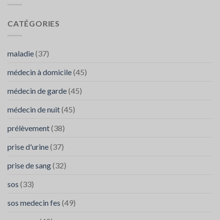
appel
Contacter
à
SOS
SOS
CATÉGORIES
Médecins
médecins
FES
maladie
(37)
médecin à domicile
(45)
médecin de garde
(45)
médecin de nuit
(45)
prélèvement
(38)
prise d'urine
(37)
prise de sang
(32)
sos
(33)
sos medecin fes
(49)