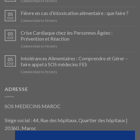
sur
Commentaires fermés
Déshydratation
sévère
Fièvre en cas d’intoxication alimentaire : que faire ?
05
:
Oct
sur
Commentaires fermés
comprendre
Fièvre
et
en
Crise Cardiaque chez les Personnes Âgées :
agir
05
cas
Oct
Prévention et Réaction
d’intoxication
sur
Commentaires fermés
alimentaire
Crise
:
Cardiaque
Intolérances Alimentaires : Comprendre et Gérer –
que
05
chez
faire
Oct
faire appel à SOS médecins FES
les
?
sur
Commentaires fermés
Personnes
Intolérances
Âgées
Alimentaires
:
:
ADRESSE
Prévention
Comprendre
et
et
Réaction
Gérer
SOS MEDECINS MAROC
–
faire
appel
Siége social : 44, Rue des hôpitaux, Quartier des hôpitaux |
à
20360 , Maroc
SOS
médecins