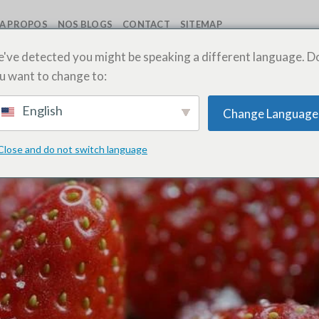
A PROPOS
NOS BLOGS
CONTACT
SITEMAP
've detected you might be speaking a different language. D
u want to change to:
SOS MEDECIN FES
CE QUE LE MALTITOL ?
English
Change Language
E 13, 2021
PAR
SOS MEDECIN FES 06 12 563 563
Close and do not switch language