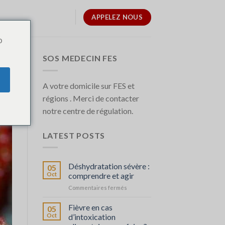
APPELEZ NOUS
o
SOS MEDECIN FES
A votre domicile sur FES et
régions . Merci de contacter
notre centre de régulation.
LATEST POSTS
Déshydratation sévère :
05
Oct
comprendre et agir
sur
Commentaires fermés
Déshydratation
sévère
Fièvre en cas
05
:
Oct
d’intoxication
comprendre