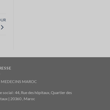
OUR
RESSE
S MEDECINS MAROC
e social : 44, Rue des hôpitaux, Quartier des
taux | 20360 , Maroc