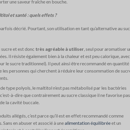
rter une saveur fraîche en bouche.
titol et santé : quels effets ?
rfois décrié. Pourtant, son utilisation en tant qu’alternative au su
u sucre et est donc
très agréable à utiliser
, seul pour aromatiser 
es. Il résiste également bien à la chaleur et est peu calorique, avec
r le sucre traditionnel). Il peut ainsi être recommandé en quantité
ue les personnes qui cherchent à réduire leur consommation de sucr
ents.
e type polyols, le maltitol n’est pas métabolisé par les bactéries
, c’est-à-dire que contrairement au sucre classique il ne favorise pas
de la cavité buccale.
roduits allégés, c’est parce qu’il est en effet recommandé comme
s. Sans en abuser et associé à une
alimentation équilibrée
et un