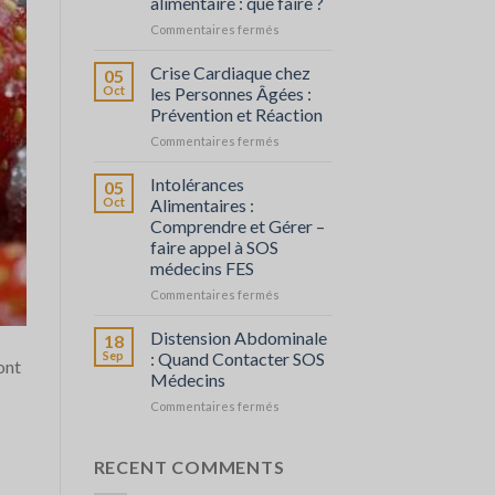
alimentaire : que faire ?
et
sur
Commentaires fermés
agir
Fièvre
en
Crise Cardiaque chez
05
cas
Oct
les Personnes Âgées :
d’intoxication
Prévention et Réaction
alimentaire
sur
Commentaires fermés
:
Crise
que
Cardiaque
faire
Intolérances
05
chez
?
Oct
Alimentaires :
les
Comprendre et Gérer –
Personnes
faire appel à SOS
Âgées
médecins FES
:
Prévention
sur
Commentaires fermés
et
Intolérances
Réaction
Alimentaires
Distension Abdominale
18
:
Sep
: Quand Contacter SOS
ont
Comprendre
Médecins
et
sur
Commentaires fermés
Gérer
Distension
–
Abdominale
faire
:
appel
RECENT COMMENTS
Quand
à