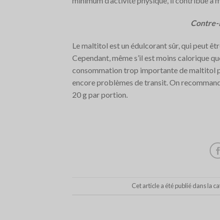
minimum d’activité physique, il contribue à m
Contre-i
Le maltitol est un édulcorant sûr, qui peut ê
Cependant, même s’il est moins calorique que 
consommation trop importante de maltitol pe
encore problèmes de transit. On recommande
20 g par portion.
Cet article a été publié dans la c