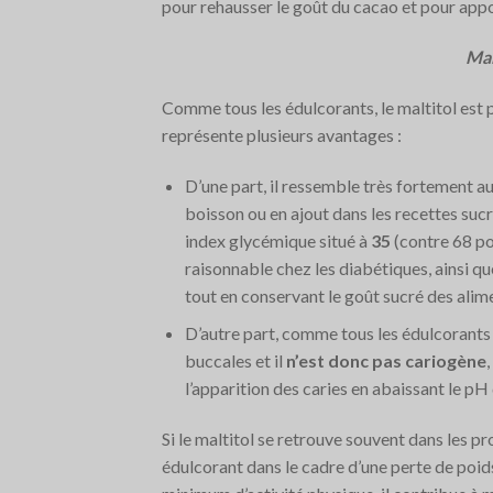
pour rehausser le goût du cacao et pour appo
Mal
Comme tous les édulcorants, le maltitol est pa
représente plusieurs avantages :
D’une part, il ressemble très fortement a
boisson ou en ajout dans les recettes sucré
index glycémique situé à
35
(contre 68 pou
raisonnable chez les diabétiques, ainsi q
tout en conservant le goût sucré des alim
D’autre part, comme tous les édulcorants d
buccales et il
n’est donc pas cariogène
l’apparition des caries en abaissant le pH 
Si le maltitol se retrouve souvent dans les p
édulcorant dans le cadre d’une perte de poid