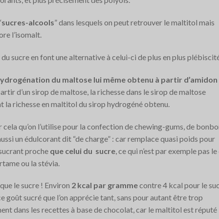
“
sucres-alcools
” dans lesquels on peut retrouver le maltitol mais
ore l’isomalt.
 du sucre en font une alternative à celui-ci de plus en plus plébiscit
ydrogénation du maltose lui même obtenu à partir d’amidon
partir d’un sirop de maltose, la richesse dans le sirop de maltose
t la richesse en maltitol du sirop hydrogéné obtenu.
our cela qu’on l’utilise pour la confection de chewing-gums, de bonbo
aussi un édulcorant dit “de charge” : car remplace quasi poids pour
r sucrant proche
que celui du sucre
, ce qui n’est par exemple pas le
tame ou la stévia.
 que le sucre ! Environ
2 kcal par gramme
contre 4 kcal pour le su
e goût sucré que l’on apprécie tant, sans pour autant être trop
ent dans les recettes à base de chocolat, car le maltitol est réputé