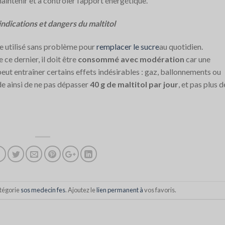
aintenir et à contrôler l’apport énergétique.
ndications et dangers du maltitol
tre utilisé sans problème pour
remplacer le sucre
au quotidien.
ce dernier, il doit être
consommé avec modération
car une
ut entraîner certains effets indésirables : gaz, ballonnements ou
 ainsi de ne pas dépasser
40 g de maltitol par jour
, et pas plus d
atégorie
sos medecin fes
. Ajoutez le
lien permanent à
vos favoris.