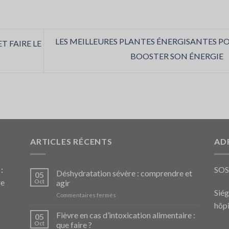
LES MEILLEURES PLANTES ÉNERGISANTES P
T FAIRE LE
BOOSTER SON ÉNERGIE
ARTICLES RÉCENTS
AD
:
SO
Déshydratation sévère : comprendre et
05
re
Oct
agir
Siég
sur
Commentaires fermés
Déshydratation
hôpi
sévère
Fièvre en cas d’intoxication alimentaire :
05
:
Oct
que faire ?