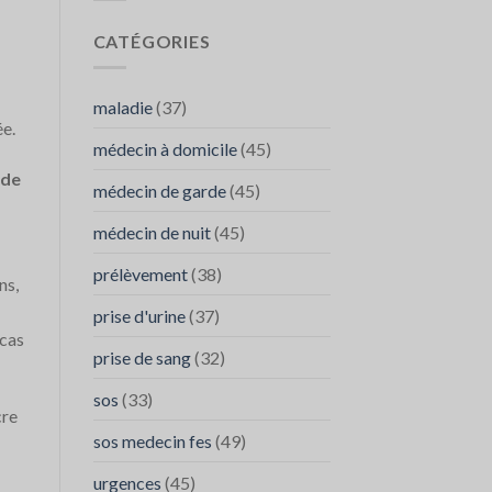
Contacter
SOS
SOS
médecins
CATÉGORIES
Médecins
FES
maladie
(37)
ée.
médecin à domicile
(45)
 de
médecin de garde
(45)
médecin de nuit
(45)
prélèvement
(38)
ns,
prise d'urine
(37)
 cas
prise de sang
(32)
sos
(33)
cre
sos medecin fes
(49)
urgences
(45)