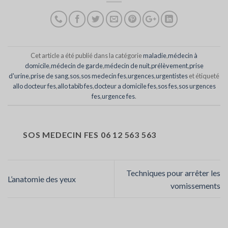
Cet article a été publié dans la catégorie
maladie
,
médecin à
domicile
,
médecin de garde
,
médecin de nuit
,
prélèvement
,
prise
d'urine
,
prise de sang
,
sos
,
sos medecin fes
,
urgences
,
urgentistes
et étiqueté
allo docteur fes
,
allo tabib fes
,
docteur a domicile fes
,
sos fes
,
sos urgences
fes
,
urgence fes
.
SOS MEDECIN FES 06 12 563 563
Techniques pour arrêter les
L’anatomie des yeux
vomissements