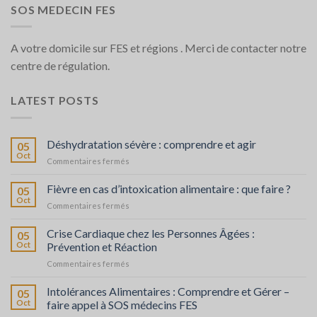
SOS MEDECIN FES
A votre domicile sur FES et régions . Merci de contacter notre
centre de régulation.
LATEST POSTS
Déshydratation sévère : comprendre et agir
05
Oct
sur
Commentaires fermés
Déshydratation
sévère
Fièvre en cas d’intoxication alimentaire : que faire ?
05
:
Oct
sur
Commentaires fermés
comprendre
Fièvre
et
en
Crise Cardiaque chez les Personnes Âgées :
agir
05
cas
Oct
Prévention et Réaction
d’intoxication
sur
Commentaires fermés
alimentaire
Crise
:
Cardiaque
Intolérances Alimentaires : Comprendre et Gérer –
que
05
chez
faire
Oct
faire appel à SOS médecins FES
les
?