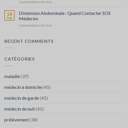
sur
Commentaires fermés
Personnes
Intolérances
Âgées
Alimentaires
Distension Abdominale : Quand Contacter SOS
:
18
:
Prévention
Sep
Médecins
Comprendre
et
sur
Commentaires fermés
et
Réaction
Distension
Gérer
Abdominale
–
:
RECENT COMMENTS
faire
Quand
appel
Contacter
à
SOS
SOS
CATÉGORIES
Médecins
médecins
FES
maladie
(37)
médecin à domicile
(45)
médecin de garde
(45)
médecin de nuit
(45)
prélèvement
(38)