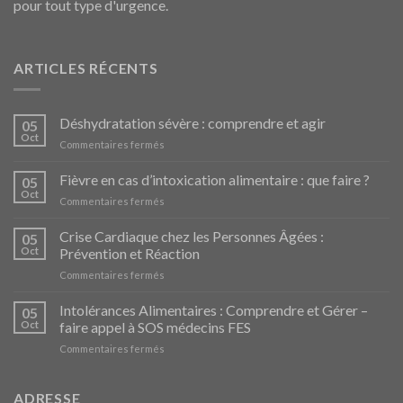
pour tout type d'urgence.
ARTICLES RÉCENTS
Déshydratation sévère : comprendre et agir
05
Oct
sur
Commentaires fermés
Déshydratation
sévère
Fièvre en cas d’intoxication alimentaire : que faire ?
05
:
Oct
sur
Commentaires fermés
comprendre
Fièvre
et
en
Crise Cardiaque chez les Personnes Âgées :
agir
05
cas
Oct
Prévention et Réaction
d’intoxication
sur
Commentaires fermés
alimentaire
Crise
:
Cardiaque
Intolérances Alimentaires : Comprendre et Gérer –
que
05
chez
faire
Oct
faire appel à SOS médecins FES
les
?
sur
Commentaires fermés
Personnes
Intolérances
Âgées
Alimentaires
:
:
ADRESSE
Prévention