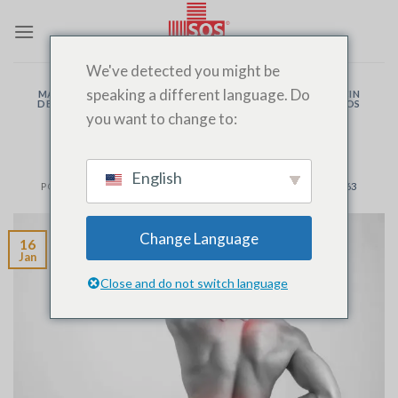
Passer
au
contenu
We've detected you might be
speaking a different language. Do
MALADIE
,
MÉDECIN À DOMICILE
,
MÉDECIN DE GARDE
,
MÉDECIN
DE NUIT
,
PRÉLÈVEMENT
,
PRISE D'URINE
,
PRISE DE SANG
,
SOS
,
SOS
MEDECIN FES
,
URGENCES
,
URGENTISTES
you want to change to:
Soulagement de dos
English
POSTÉ LE
JANVIER 16, 2020
PAR
SOS MEDECIN FES 06 12 563 563
Change Language
16
Jan
Close and do not switch language